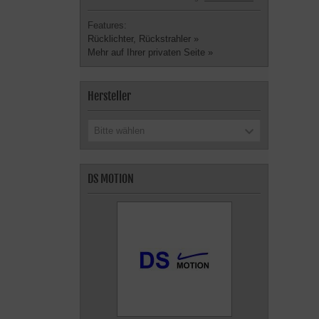
Features:
Rücklichter, Rückstrahler »
Mehr auf Ihrer privaten Seite »
Hersteller
Bitte wählen
DS MOTION