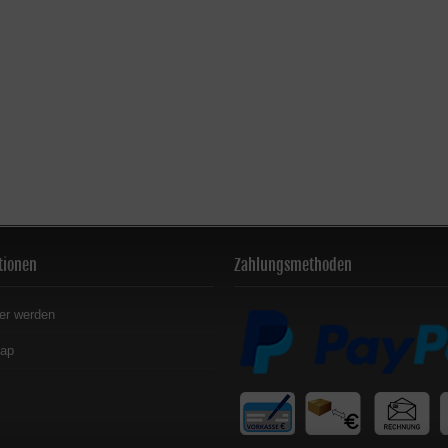
tionen
Zahlungsmethoden
er werden
map