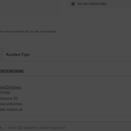
ßere Ansicht klicken Sie auf das Vorschaubild
s
Kunden-Tipp
TBESCHREIBUNG
ler/Einführer:
OTION
strasse 10
aizenkirchen
@ds-motion.at
ht
| Artikel
22 von 24
in dieser Kategorie