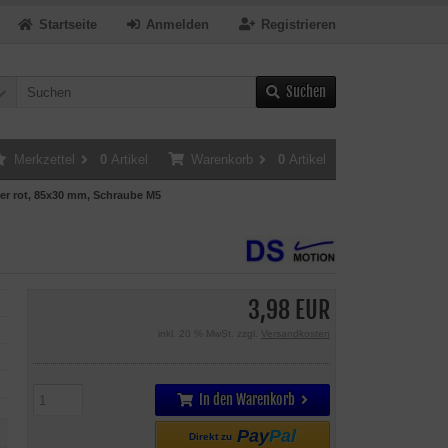
Startseite
Anmelden
Registrieren
Suchen
Merkzettel
0
Artikel
Warenkorb
0
Artikel
er rot, 85x30 mm, Schraube M5
3,98 EUR
inkl. 20 % MwSt. zzgl.
Versandkosten
In den Warenkorb
Pay
Pal
Direkt zu