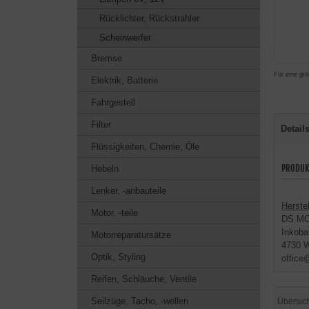
Rücklichter, Rückstrahler
Scheinwerfer
Bremse
Für eine grö
Elektrik, Batterie
Fahrgestell
Filter
Detail
Flüssigkeiten, Chemie, Öle
PRODUK
Hebeln
Lenker, -anbauteile
Herstel
Motor, -teile
DS M
Inkoba
Motorreparatursätze
4730 W
Optik, Styling
office
Reifen, Schläuche, Ventile
Seilzüge, Tacho, -wellen
Übersic