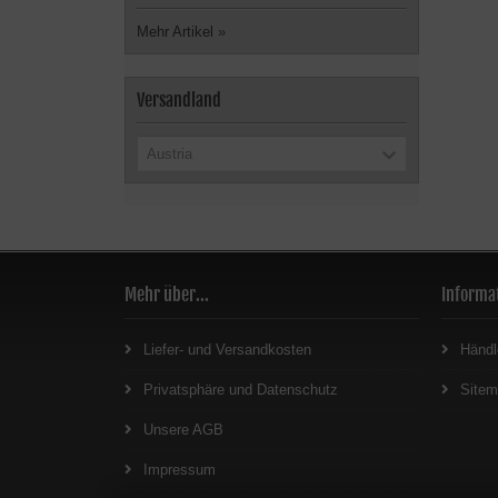
Mehr Artikel
»
Versandland
Austria
Mehr über...
Informa
Liefer- und Versandkosten
Händl
Privatsphäre und Datenschutz
Site
Unsere AGB
Impressum