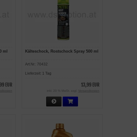
0 ml
Kälteschock, Rostschock Spray 500 ml
Art.Nr.:
70432
Lieferzeit:
1 Tag
99 EUR
13,99 EUR
ndkosten
inkl. 20 % MwSt. zzgl.
Versandkosten