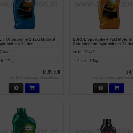
 TTX Supreme 2 Takt Motoröl
EUROL Sportbike 4 Takt Motoröl
ynthetisch 1 Liter
Getriebeöl vollsynthetisch 1 Lite
70441
Art.Nr.:
70446
eit:
1 Tag
Lieferzeit:
1 Tag
13,99 EUR
24,
inkl. 20 % MwSt. zzgl.
Versandkosten
inkl. 20 % MwSt. zzgl.
Versa