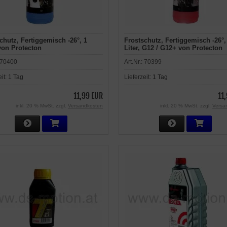
chutz, Fertiggemisch -26°, 1
Frostschutz, Fertiggemisch -26°,
 von Protecton
Liter, G12 / G12+ von Protecton
70400
Art.Nr.:
70399
eit:
1 Tag
Lieferzeit:
1 Tag
11,99 EUR
11
inkl. 20 % MwSt. zzgl.
Versandkosten
inkl. 20 % MwSt. zzgl.
Versa