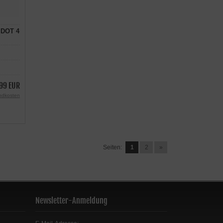
 DOT 4
99 EUR
ndkosten
Seiten:
1
2
»
Newsletter-Anmeldung