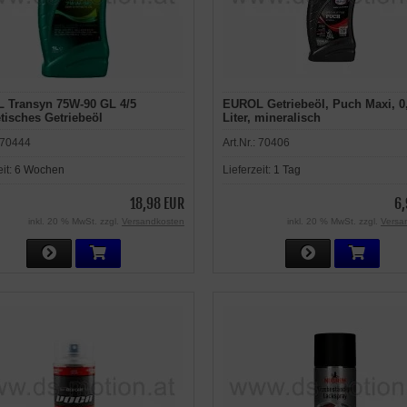
 Transyn 75W-90 GL 4/5
EUROL Getriebeöl, Puch Maxi, 0
tisches Getriebeöl
Liter, mineralisch
70444
Art.Nr.:
70406
eit:
6 Wochen
Lieferzeit:
1 Tag
18,98 EUR
6,
inkl. 20 % MwSt. zzgl.
Versandkosten
inkl. 20 % MwSt. zzgl.
Versa