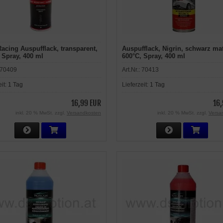
acing Auspufflack, transparent,
Auspufflack, Nigrin, schwarz mat
 Spray, 400 ml
600°C, Spray, 400 ml
70409
Art.Nr.:
70413
eit:
1 Tag
Lieferzeit:
1 Tag
16,99 EUR
16,
inkl. 20 % MwSt. zzgl.
Versandkosten
inkl. 20 % MwSt. zzgl.
Versa