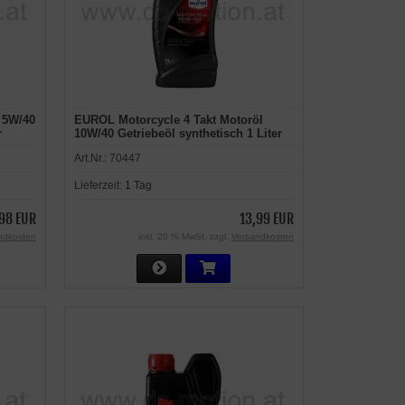
 5W/40
EUROL Motorcycle 4 Takt Motoröl
r
10W/40 Getriebeöl synthetisch 1 Liter
Art.Nr.:
70447
Lieferzeit:
1 Tag
98 EUR
13,99 EUR
ndkosten
inkl. 20 % MwSt. zzgl.
Versandkosten