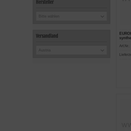
Hersteller
Bitte wählen
EUROL
Versandland
synthe
Art.Nr.:
Austria
Lieferz