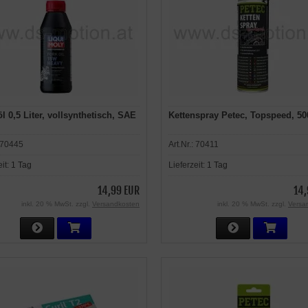
l 0,5 Liter, vollsynthetisch, SAE
Kettenspray Petec, Topspeed, 50
70445
Art.Nr.:
70411
eit:
1 Tag
Lieferzeit:
1 Tag
14,99 EUR
14,
inkl. 20 % MwSt. zzgl.
Versandkosten
inkl. 20 % MwSt. zzgl.
Versa