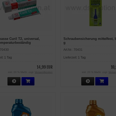
asse Curil T2, universal,
Schraubensicherung mittelfest, b
emperaturbeständig
g
70430
Art.Nr.:
70431
eit:
1 Tag
Lieferzeit:
1 Tag
14,99 EUR
10,
inkl. 20 % MwSt. zzgl.
Versandkosten
inkl. 20 % MwSt. zzgl.
Versa