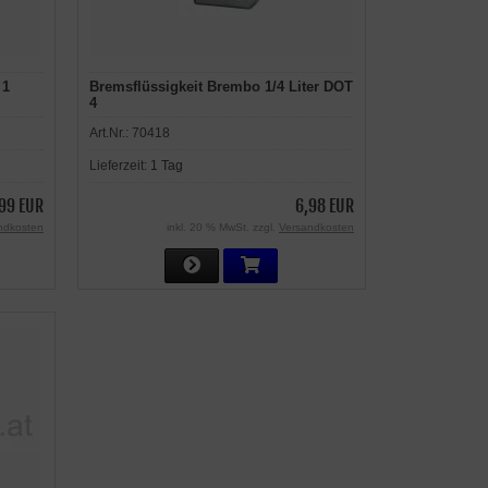
 1
Bremsflüssigkeit Brembo 1/4 Liter DOT
4
Art.Nr.:
70418
Lieferzeit:
1 Tag
,99 EUR
6,98 EUR
ndkosten
inkl. 20 % MwSt. zzgl.
Versandkosten