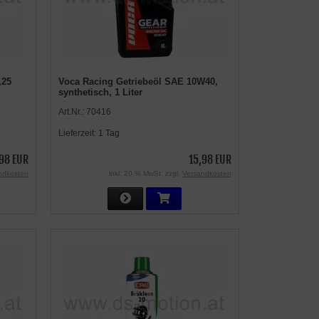
,25
Voca Racing Getriebeöl SAE 10W40,
synthetisch, 1 Liter
Art.Nr.:
70416
Lieferzeit:
1 Tag
98 EUR
15,98 EUR
ndkosten
inkl. 20 % MwSt. zzgl.
Versandkosten