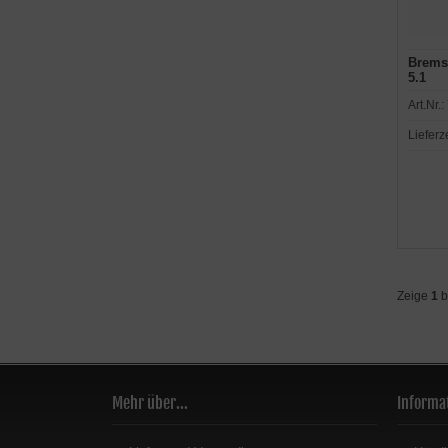
Bremsf
5.1
Art.Nr.:
Lieferz
Zeige
1
b
Mehr über...
Informa