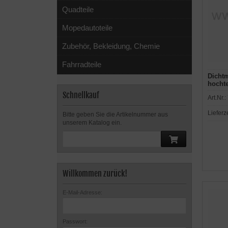
Quadteile
Mopedautoteile
Zubehör, Bekleidung, Chemie
Fahrradteile
Dichtm
hocht
Schnellkauf
Art.Nr.:
Lieferz
Bitte geben Sie die Artikelnummer aus
unserem Katalog ein.
Willkommen zurück!
E-Mail-Adresse:
Passwort: