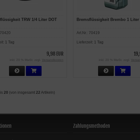
lüssigkeit TRW 1/4 Liter DOT
Bremsflüssigkeit Brembo 1 Liter
70420
Art.Nr.:
70419
eit:
1 Tag
Lieferzeit:
1 Tag
9,98 EUR
19,
inkl. 20 % MwSt. zzgl.
Versandkosten
inkl. 20 % MwSt. zzgl.
Versa
is
20
(von insgesamt
22
Artikeln)
tionen
Zahlungsmethoden