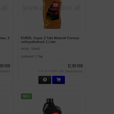
lau, 5
EUROL Super 2 Takt Motoröl Formax
vollsynthetisch 1 Liter
Art.Nr.:
70440
Lieferzeit:
1 Tag
99 EUR
17,99 EUR
ndkosten
inkl. 20 % MwSt. zzgl.
Versandkosten
NEU