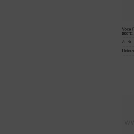
Voca R
800°C,
Art.Nr.:
Lieferz