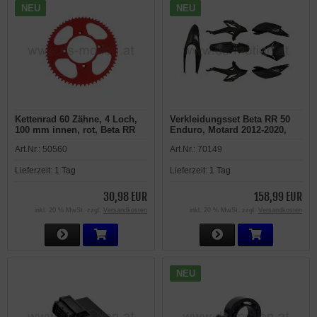
NEU
NEU
Kettenrad 60 Zähne, 4 Loch,
Verkleidungsset Beta RR 50
100 mm innen, rot, Beta RR
Enduro, Motard 2012-2020,
50 Enduro, RR 50 Motard
schwarz, 7 teilig
Art.Nr.:
50560
Art.Nr.:
70149
Lieferzeit:
1 Tag
Lieferzeit:
1 Tag
30,98 EUR
158,99 EUR
inkl. 20 % MwSt. zzgl.
Versandkosten
inkl. 20 % MwSt. zzgl.
Versandkosten
NEU