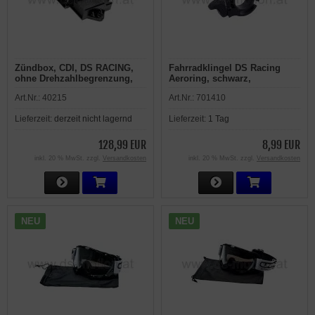
Zündbox, CDI, DS RACING,
Fahrradklingel DS Racing
ohne Drehzahlbegrenzung,
Aeroring, schwarz,
für AM6 Motor E4, E5, 24
Aluminium, 22,2 mm
Art.Nr.:
40215
Art.Nr.:
701410
polig, Beta, Fantic, Rieju,
Sherco, Vent
Lieferzeit:
derzeit nicht lagernd
Lieferzeit:
1 Tag
128,99 EUR
8,99 EUR
inkl. 20 % MwSt. zzgl.
Versandkosten
inkl. 20 % MwSt. zzgl.
Versandkosten
NEU
NEU