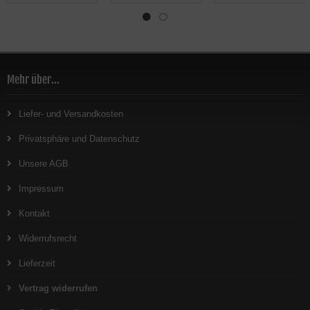
Motorrad und Moped
14x10x3 cm für
aus
Motorrad, Moped und
wasserabweisendem
Fahrrad
Nylonmaterial
Mehr über...
Liefer- und Versandkosten
Privatsphäre und Datenschutz
Unsere AGB
Impressum
Kontakt
Widerrufsrecht
Lieferzeit
Vertrag widerrufen