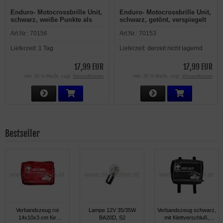
Enduro- Motocrossbrille Unit,
Enduro- Motocrossbrille Unit,
schwarz, weiße Punkte als
schwarz, getönt, verspiegelt
Akzente, getönt, verspiegelt
Art.Nr.:
70156
Art.Nr.:
70153
Lieferzeit:
1 Tag
Lieferzeit:
derzeit nicht lagernd
17,99 EUR
17,99 EUR
inkl. 20 % MwSt. zzgl.
Versandkosten
inkl. 20 % MwSt. zzgl.
Versandkosten
Bestseller
Verbandszeug rot
Lampe 12V 35/35W
Verbandszeug schwarz,
14x10x3 cm für
BA20D, S2
mit Klettverschluß,