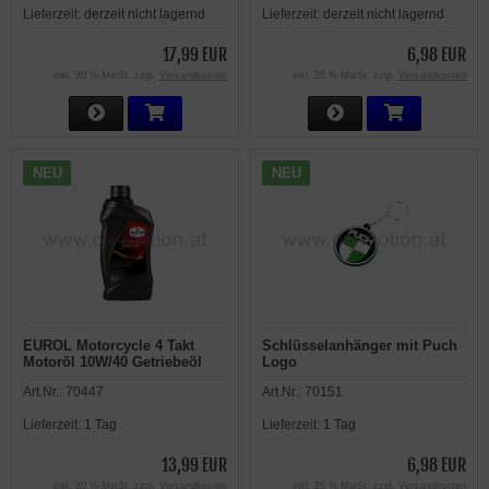
Lieferzeit:
derzeit nicht lagernd
Lieferzeit:
derzeit nicht lagernd
17,99 EUR
6,98 EUR
inkl. 20 % MwSt. zzgl.
Versandkosten
inkl. 20 % MwSt. zzgl.
Versandkosten
NEU
NEU
EUROL Motorcycle 4 Takt
Schlüsselanhänger mit Puch
Motoröl 10W/40 Getriebeöl
Logo
synthetisch 1 Liter
Art.Nr.:
70447
Art.Nr.:
70151
Lieferzeit:
1 Tag
Lieferzeit:
1 Tag
13,99 EUR
6,98 EUR
inkl. 20 % MwSt. zzgl.
Versandkosten
inkl. 20 % MwSt. zzgl.
Versandkosten