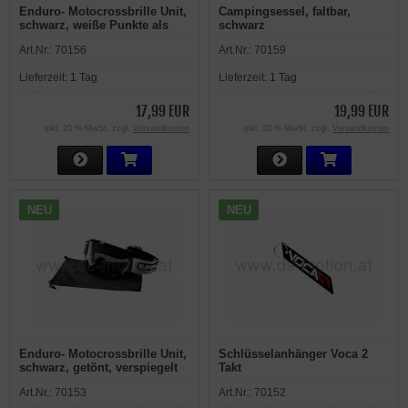
Enduro- Motocrossbrille Unit,
Campingsessel, faltbar,
schwarz, weiße Punkte als
schwarz
Akzente, getönt, verspiegelt
Art.Nr.:
70156
Art.Nr.:
70159
Lieferzeit:
1 Tag
Lieferzeit:
1 Tag
17,99 EUR
19,99 EUR
inkl. 20 % MwSt. zzgl.
Versandkosten
inkl. 20 % MwSt. zzgl.
Versandkosten
NEU
NEU
Enduro- Motocrossbrille Unit,
Schlüsselanhänger Voca 2
schwarz, getönt, verspiegelt
Takt
Art.Nr.:
70153
Art.Nr.:
70152