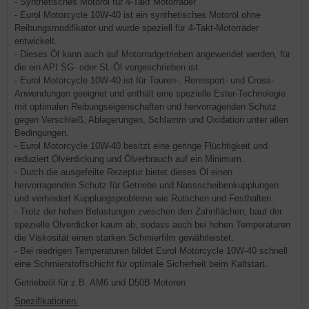
- Synthetisches Motoröl für 4-Takt Motorräder
- Eurol Motorcycle 10W-40 ist ein synthetisches Motoröl ohne
Reibungsmodifikator und wurde speziell für 4-Takt-Motorräder
entwickelt.
- Dieses Öl kann auch auf Motorradgetrieben angewendet werden, für
die ein API SG- oder SL-Öl vorgeschrieben ist.
- Eurol Motorcycle 10W-40 ist für Touren-, Rennsport- und Cross-
Anwendungen geeignet und enthält eine spezielle Ester-Technologie
mit optimalen Reibungseigenschaften und hervorragenden Schutz
gegen Verschleiß, Ablagerungen, Schlamm und Oxidation unter allen
Bedingungen.
- Eurol Motorcycle 10W-40 besitzt eine geringe Flüchtigkeit und
reduziert Ölverdickung und Ölverbrauch auf ein Minimum.
- Durch die ausgefeilte Rezeptur bietet dieses Öl einen
hervorragenden Schutz für Getriebe und Nassscheibenkupplungen
und verhindert Kupplungsprobleme wie Rutschen und Festhalten.
- Trotz der hohen Belastungen zwischen den Zahnflächen, baut der
spezielle Ölverdicker kaum ab, sodass auch bei hohen Temperaturen
die Viskosität einen starken Schmierfilm gewährleistet.
- Bei niedrigen Temperaturen bildet Eurol Motorcycle 10W-40 schnell
eine Schmierstoffschicht für optimale Sicherheit beim Kaltstart.
Getriebeöl für z.B. AM6 und D50B Motoren
Spezifikationen: