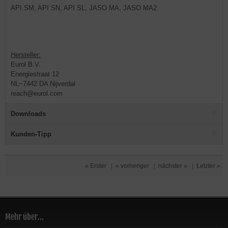
API SM, API SN, API SL, JASO MA, JASO MA2
Hersteller:
Eurol B.V.
Energiestraat 12
NL−7442 DA Nijverdal
reach@eurol.com
Downloads
Kunden-Tipp
« Erster
|
« vorheriger
|
nächster »
|
Letzter »
Mehr über...