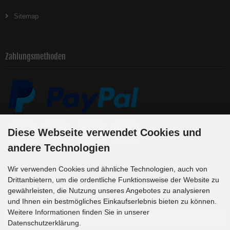
Sitemap
Zahlungsmethoden
Diese Webseite verwendet Cookies und
andere Technologien
Wir verwenden Cookies und ähnliche Technologien, auch von
Newsletter-Anmeldung
Drittanbietern, um die ordentliche Funktionsweise der Website zu
gewährleisten, die Nutzung unseres Angebotes zu analysieren
und Ihnen ein bestmögliches Einkaufserlebnis bieten zu können.
E-Mail-Adresse:
Weitere Informationen finden Sie in unserer
Datenschutzerklärung.