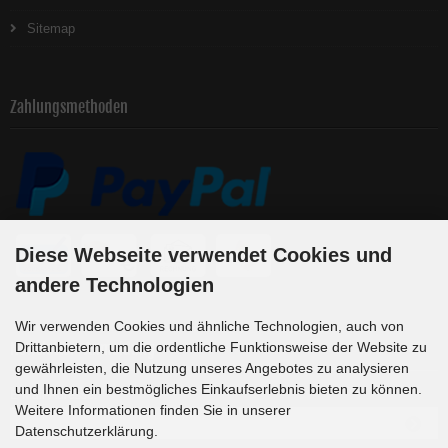
Sitemap
Zahlungsmethoden
Diese Webseite verwendet Cookies und
andere Technologien
Wir verwenden Cookies und ähnliche Technologien, auch von
Newsletter-Anmeldung
Drittanbietern, um die ordentliche Funktionsweise der Website zu
gewährleisten, die Nutzung unseres Angebotes zu analysieren
und Ihnen ein bestmögliches Einkaufserlebnis bieten zu können.
E-Mail-Adresse:
Weitere Informationen finden Sie in unserer
Datenschutzerklärung.