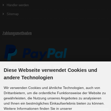
Händler werden
Sitemap
Zahlungsmethoden
Diese Webseite verwendet Cookies und
andere Technologien
Wir verwenden Cookies und ähnliche Technologien, auch von
Newsletter-Anmeldung
Drittanbietern, um die ordentliche Funktionsweise der Website zu
gewährleisten, die Nutzung unseres Angebotes zu analysieren
und Ihnen ein bestmögliches Einkaufserlebnis bieten zu können.
E-Mail-Adresse:
Weitere Informationen finden Sie in unserer