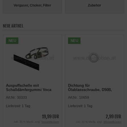
Vergaser, Choker, Filter
Zubehör
NEUE ARTIKEL
NEU
NEU
Auspuffschelle mit
Dichtung für
Schalldämfergummi Voca
Ölablassschraube, D50B,
D=60 mm für
EBE050, OEM, unten, Aprilia,
Art.Nr.:
30333
Art.Nr.:
10659
Endschalldämpfer
Bultaco, Cagiva, Derbi, Gilera,
Piaggio
Lieferzeit:
1 Tag
Lieferzeit:
1 Tag
19,99 EUR
2,99 EUR
inkl. 20 % MwSt. zzgl.
Versandkosten
inkl. 20 % MwSt. zzgl.
Versandkosten