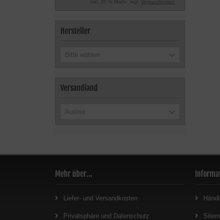
inkl. 20 % MwSt. zzgl.
Versandkosten
Hersteller
Bitte wählen
Versandland
Austria
Mehr über...
Informa
Liefer- und Versandkosten
Händl
Privatsphäre und Datenschutz
Site