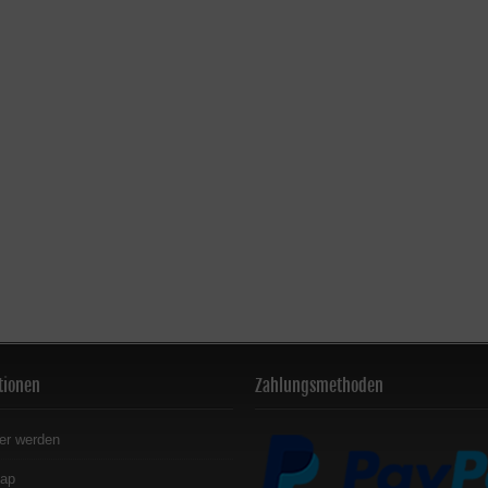
tionen
Zahlungsmethoden
er werden
map