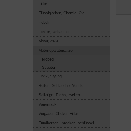
Filter
Flüssigkeiten, Chemie, Öle
Hebeln
Lenker, -anbauteile
Motor, -teile
Motorreparatursätze
Moped
Scooter
Optik, Styling
Reifen, Schläuche, Ventile
Seilzüge, Tacho, -wellen
Variomatik
Vergaser, Choker, Filter
Zündkerzen, -stecker, -schlüssel