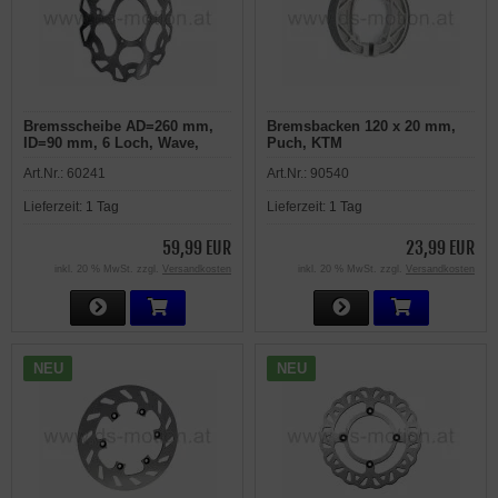
Bremsscheibe AD=260 mm,
Bremsbacken 120 x 20 mm,
ID=90 mm, 6 Loch, Wave,
Puch, KTM
vorne, Beta RR 2012 -
Art.Nr.:
60241
Art.Nr.:
90540
Lieferzeit:
1 Tag
Lieferzeit:
1 Tag
59,99 EUR
23,99 EUR
inkl. 20 % MwSt. zzgl.
Versandkosten
inkl. 20 % MwSt. zzgl.
Versandkosten
NEU
NEU