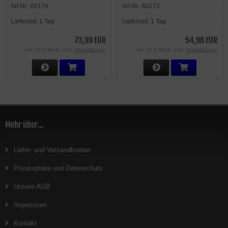
Art.Nr.:
60174
Art.Nr.:
60173
rechts
Lieferzeit:
1 Tag
Lieferzeit:
1 Tag
73,99 EUR
54,98 EUR
inkl. 20 % MwSt. zzgl.
Versandkosten
inkl. 20 % MwSt. zzgl.
Versandkosten
Mehr über...
Liefer- und Versandkosten
Privatsphäre und Datenschutz
Unsere AGB
Impressum
Kontakt