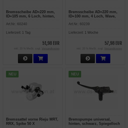
Bremsscheibe AD=220 mm,
Bremsscheibe AD=220 mm,
ID=105 mm, 6 Loch, hinten,
ID=100 mm, 4 Loch, Wave,
Beta RR 50, RR 125, Rieju RS1
hinten, Beta RR 50, RR 125
Art.Nr.:
60240
Art.Nr.:
60239
Lieferzeit:
1 Tag
Lieferzeit:
1 Woche
51,98 EUR
57,98 EUR
inkl. 20 % MwSt. zzgl.
Versandkosten
inkl. 20 % MwSt. zzgl.
Versandkosten
NEU
NEU
Bremssattel vorne Rieju MRT,
Bremspumpe universal,
RRX, Spike 50 X
hinten, schwarz, Spiegelloch
M8, Bremsleitungsanschluß: