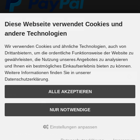
Diese Webseite verwendet Cookies und
andere Technologien
Wir verwenden Cookies und ähnliche Technologien, auch von
Newsletter-Anmeldung
Drittanbietern, um die ordentliche Funktionsweise der Website zu
gewährleisten, die Nutzung unseres Angebotes zu analysieren
und Ihnen ein bestmögliches Einkaufserlebnis bieten zu können.
E-Mail-Adresse:
Weitere Informationen finden Sie in unserer
Datenschutzerklärung.
Der Newsletter kann jederzeit hier oder in Ihrem Kundenkonto abbestellt
ALLE AKZEPTIEREN
werden.
NUR NOTWENDIGE
Einstellungen anpassen
DS MOTION © 2026 | Template © 2009-2026 by
mod
ified eCommerce Shopsoftware
mod
ified eCommerce Shopsoftware © 2009-2026