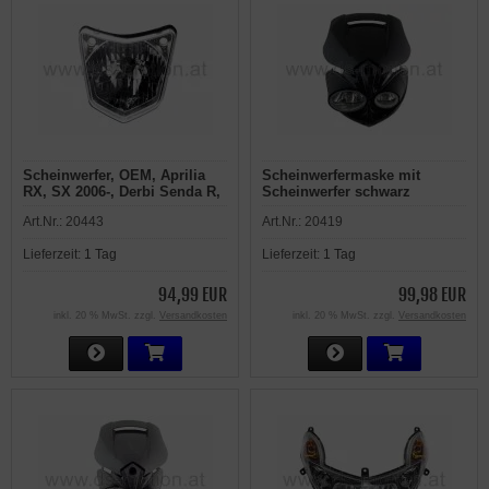
Scheinwerfer, OEM, Aprilia
Scheinwerfermaske mit
RX, SX 2006-, Derbi Senda R,
Scheinwerfer schwarz
SM E4 2018-
universal EC geprüft,
Art.Nr.:
20443
Art.Nr.:
20419
Halogenlampe H3, 12V, 55W,
Top - Licht !
Lieferzeit:
1 Tag
Lieferzeit:
1 Tag
94,99 EUR
99,98 EUR
inkl. 20 % MwSt. zzgl.
Versandkosten
inkl. 20 % MwSt. zzgl.
Versandkosten