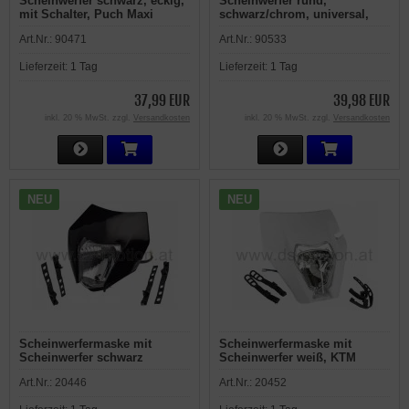
Scheinwerfer schwarz, eckig,
Scheinwerfer rund,
mit Schalter, Puch Maxi
schwarz/chrom, universal,
Puch Maxi, Monza
Art.Nr.:
90471
Art.Nr.:
90533
Lieferzeit:
1 Tag
Lieferzeit:
1 Tag
37,99 EUR
39,98 EUR
inkl. 20 % MwSt. zzgl.
Versandkosten
inkl. 20 % MwSt. zzgl.
Versandkosten
NEU
NEU
Scheinwerfermaske mit
Scheinwerfermaske mit
Scheinwerfer schwarz
Scheinwerfer weiß, KTM
universal mit Halterungen
Style, universal mit
Art.Nr.:
20446
Art.Nr.:
20452
Halterungen