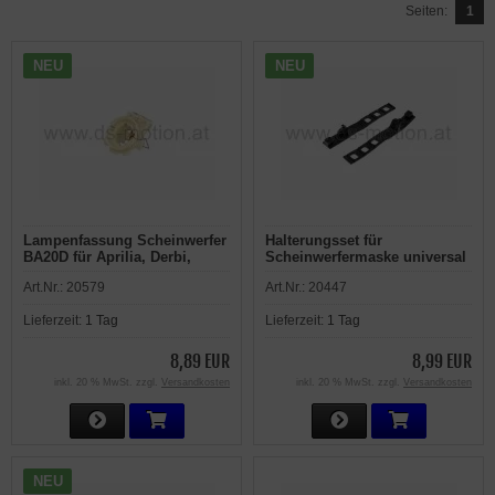
Seiten:
1
NEU
NEU
Lampenfassung Scheinwerfer
Halterungsset für
BA20D für Aprilia, Derbi,
Scheinwerfermaske universal
Gilera, Rieju
Art.Nr.:
20579
Art.Nr.:
20447
Lieferzeit:
1 Tag
Lieferzeit:
1 Tag
8,89 EUR
8,99 EUR
inkl. 20 % MwSt. zzgl.
Versandkosten
inkl. 20 % MwSt. zzgl.
Versandkosten
NEU