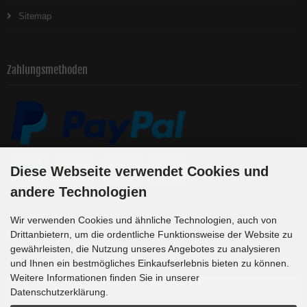
Sitemap
Zahlungsmethoden
Diese Webseite verwendet Cookies und
andere Technologien
Wir verwenden Cookies und ähnliche Technologien, auch von
Newsletter-Anmeldung
Drittanbietern, um die ordentliche Funktionsweise der Website zu
gewährleisten, die Nutzung unseres Angebotes zu analysieren
und Ihnen ein bestmögliches Einkaufserlebnis bieten zu können.
E-Mail-Adresse:
Weitere Informationen finden Sie in unserer
Datenschutzerklärung.