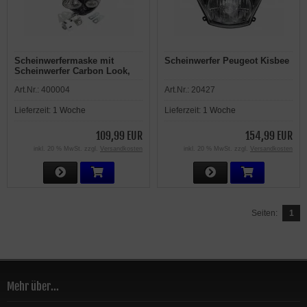
Scheinwerfermaske mit
Scheinwerfer Peugeot Kisbee
Scheinwerfer Carbon Look,
universal EC geprüft,
Art.Nr.:
400004
Art.Nr.:
20427
Halogenlampe H3, 12V, 55W,
Top - Licht !
Lieferzeit:
1 Woche
Lieferzeit:
1 Woche
109,99 EUR
154,99 EUR
inkl. 20 % MwSt. zzgl.
Versandkosten
inkl. 20 % MwSt. zzgl.
Versandkosten
Seiten:
1
Mehr über...