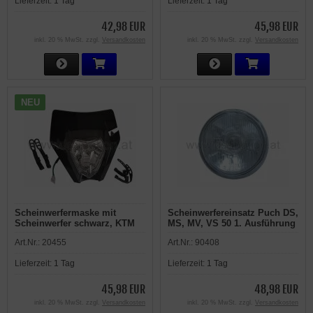
Lieferzeit:
1 Tag
Lieferzeit:
1 Tag
42,98 EUR
45,98 EUR
inkl. 20 % MwSt. zzgl.
Versandkosten
inkl. 20 % MwSt. zzgl.
Versandkosten
NEU
Scheinwerfermaske mit
Scheinwerfereinsatz Puch DS,
Scheinwerfer schwarz, KTM
MS, MV, VS 50 1. Ausführung
Style, universal mit
Art.Nr.:
20455
Art.Nr.:
90408
Halterungen
Lieferzeit:
1 Tag
Lieferzeit:
1 Tag
45,98 EUR
48,98 EUR
inkl. 20 % MwSt. zzgl.
Versandkosten
inkl. 20 % MwSt. zzgl.
Versandkosten