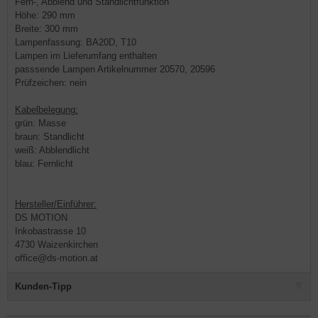
Fern-, Abblend und Standlichtfunktion
Höhe: 290 mm
Breite: 300 mm
Lampenfassung: BA20D, T10
Lampen im Lieferumfang enthalten
passsende Lampen Artikelnummer 20570, 20596
Prüfzeichen: nein
Kabelbelegung:
grün: Masse
braun: Standlicht
weiß: Abblendlicht
blau: Fernlicht
Hersteller/Einführer:
DS MOTION
Inkobastrasse 10
4730 Waizenkirchen
office@ds-motion.at
Kunden-Tipp