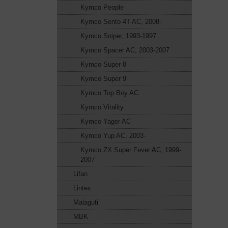
Kymco People
Kymco Sento 4T AC, 2008-
Kymco Sniper, 1993-1997
Kymco Spacer AC, 2003-2007
Kymco Super 8
Kymco Super 9
Kymco Top Boy AC
Kymco Vitality
Kymco Yager AC
Kymco Yup AC, 2003-
Kymco ZX Super Fever AC, 1999-
2007
Lifan
Lintex
Malaguti
MBK