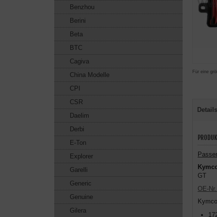
Benzhou
Berini
Beta
BTC
Cagiva
Für eine grö
China Modelle
CPI
CSR
Detail
Daelim
Derbi
PRODUK
E-Ton
Passen
Explorer
Kymco
Garelli
GT
Generic
OE-Nr.
Genuine
Kymco
Gilera
17