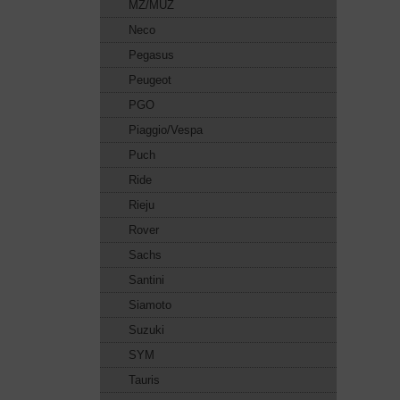
MZ/MUZ
Neco
Pegasus
Peugeot
PGO
Piaggio/Vespa
Puch
Ride
Rieju
Rover
Sachs
Santini
Siamoto
Suzuki
SYM
Tauris