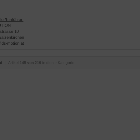
ler/Einführer:
OTION
strasse 10
aizenkirchen
@ds-motion.at
ht
| Artikel
145 von 219
in dieser Kategorie