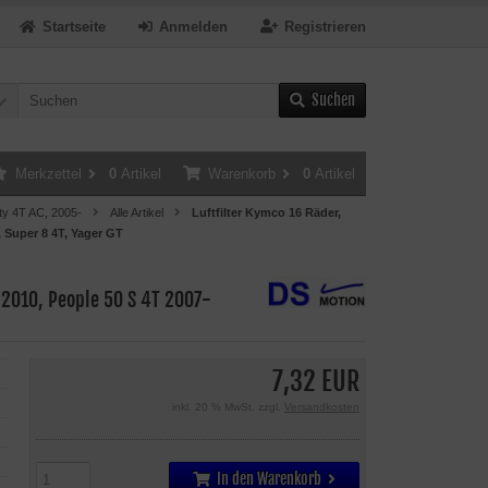
Startseite
Anmelden
Registrieren
Suchen
Merkzettel
0
Artikel
Warenkorb
0
Artikel
ty 4T AC, 2005-
Alle Artikel
Luftfilter Kymco 16 Räder,
, Super 8 4T, Yager GT
-2010, People 50 S 4T 2007-
7,32 EUR
inkl. 20 % MwSt. zzgl.
Versandkosten
In den Warenkorb