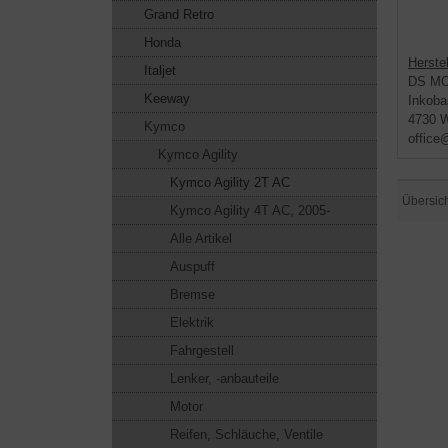
Grand Retro
Honda
Herstel
Italjet
DS M
Keeway
Inkoba
4730 W
Kymco
office
Kymco Agility
Kymco Agility 2T AC
Übersic
Kymco Agility 4T AC, 2005-
Alle Artikel
Auspuff
Bremse
Elektrik
Fahrgestell
Lenker, -anbauteile
Motor
Reifen, Schläuche, Ventile