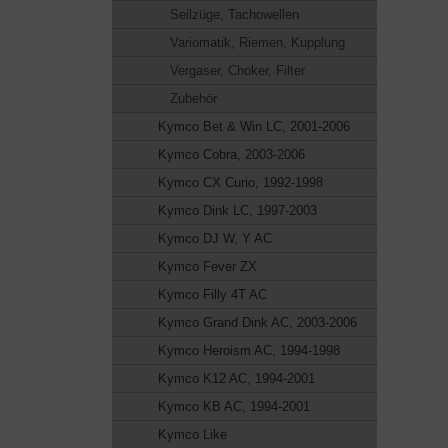
Seilzüge, Tachowellen
Variomatik, Riemen, Kupplung
Vergaser, Choker, Filter
Zubehör
Kymco Bet & Win LC, 2001-2006
Kymco Cobra, 2003-2006
Kymco CX Curio, 1992-1998
Kymco Dink LC, 1997-2003
Kymco DJ W, Y AC
Kymco Fever ZX
Kymco Filly 4T AC
Kymco Grand Dink AC, 2003-2006
Kymco Heroism AC, 1994-1998
Kymco K12 AC, 1994-2001
Kymco KB AC, 1994-2001
Kymco Like