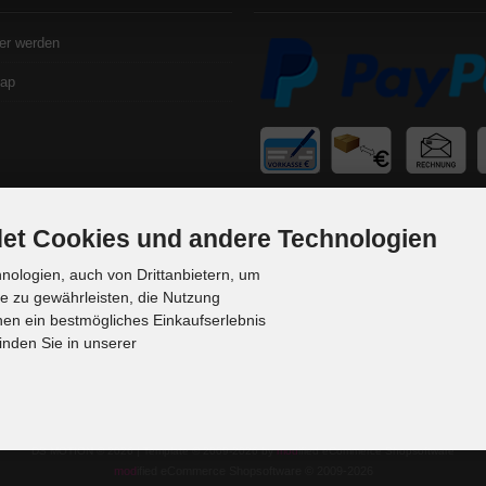
er werden
map
et Cookies und andere Technologien
ologien, auch von Drittanbietern, um
te zu gewährleisten, die Nutzung
en ein bestmögliches Einkaufserlebnis
inden Sie in unserer
DS MOTION © 2026 | Template © 2009-2026 by
mod
ified eCommerce Shopsoftware
mod
ified eCommerce Shopsoftware © 2009-2026