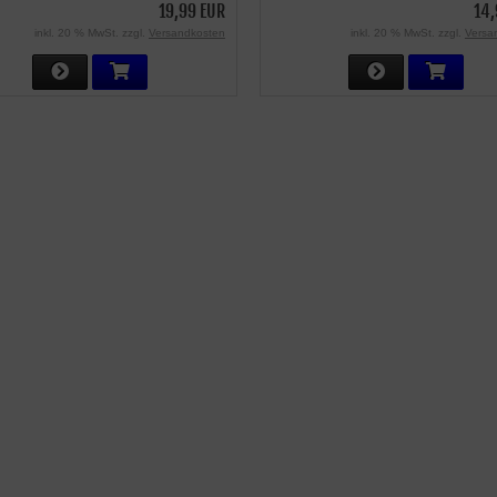
19,99 EUR
14,
inkl. 20 % MwSt. zzgl.
Versandkosten
inkl. 20 % MwSt. zzgl.
Versa