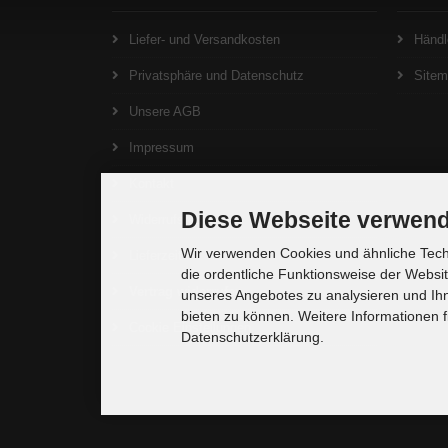
Liefer- und Versandkosten
Händl
Privatsphäre und Datenschutz
Site
Unsere AGB
Impressum
Kontakt
Diese Webseite verwend
Widerrufsrecht
Wir verwenden Cookies und ähnliche Techn
Lieferzeit
die ordentliche Funktionsweise der Websi
Vertrag widerrufen
unseres Angebotes zu analysieren und Ihn
bieten zu können. Weitere Informationen f
Cookie Einstellungen
Datenschutzerklärung.