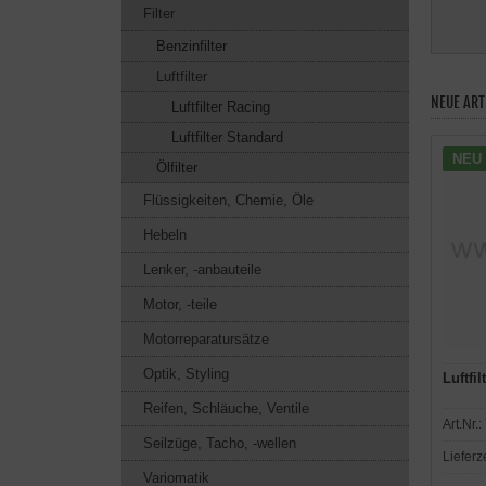
Filter
Benzinfilter
Luftfilter
NEUE ART
Luftfilter Racing
Luftfilter Standard
NEU
Ölfilter
Flüssigkeiten, Chemie, Öle
Hebeln
Lenker, -anbauteile
Motor, -teile
Motorreparatursätze
Optik, Styling
Luftfi
Reifen, Schläuche, Ventile
Art.Nr.:
Seilzüge, Tacho, -wellen
Lieferz
Variomatik