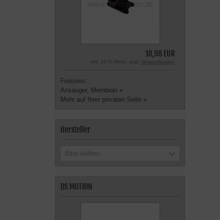
18,98 EUR
inkl. 20 % MwSt. zzgl.
Versandkosten
Features:
Ansauger, Membran »
Mehr auf Ihrer privaten Seite »
Hersteller
Bitte wählen
DS MOTION