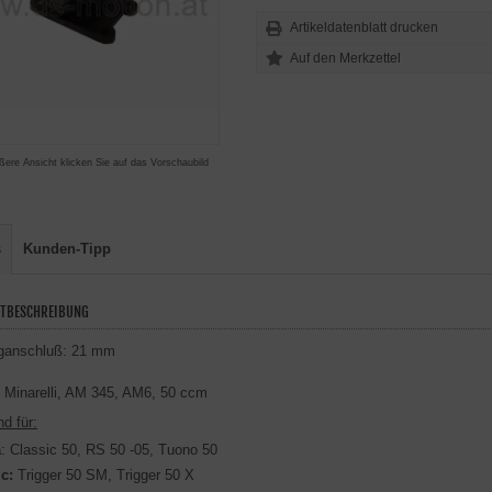
Artikeldatenblatt drucken
ßere Ansicht klicken Sie auf das Vorschaubild
s
Kunden-Tipp
TBESCHREIBUNG
ganschluß: 21 mm
Minarelli, AM 345, AM6, 50 ccm
d für:
a
: Classic 50, RS 50 -05, Tuono 50
ic:
Trigger 50 SM, Trigger 50 X