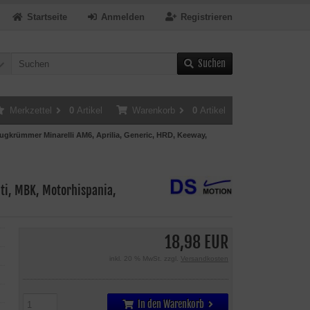
Startseite
Anmelden
Registrieren
Suchen
Merkzettel
0
Artikel
Warenkorb
0
Artikel
gkrümmer Minarelli AM6, Aprilia, Generic, HRD, Keeway,
ti, MBK, Motorhispania,
18,98 EUR
inkl. 20 % MwSt. zzgl.
Versandkosten
In den Warenkorb