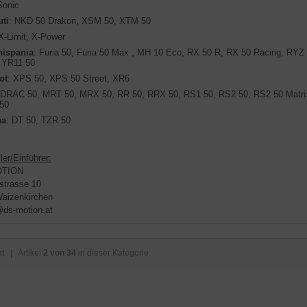
Sonic
ti
: NKD 50 Drakon, XSM 50, XTM 50
 X-Limit, X-Power
hispania
: Furia 50, Furia 50 Max , MH 10 Eco, RX 50 R, RX 50 Racing, RY
 YR11 50
ot
: XPS 50, XPS 50 Street, XR6
 DRAC 50, MRT 50, MRX 50, RR 50, RRX 50, RS1 50, RS2 50, RS2 50 Matri
50
ha
: DT 50, TZR 50
ler/Einführer:
OTION
strasse 10
aizenkirchen
@ds-motion.at
ht
| Artikel
2 von 34
in dieser Kategorie