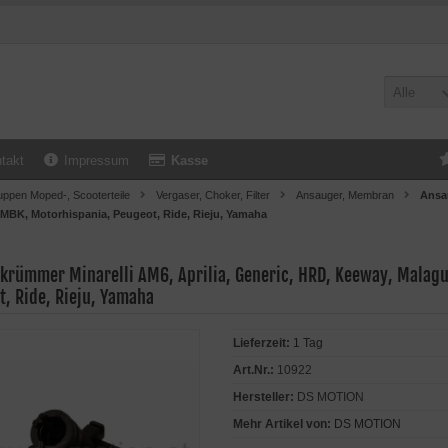
Alle
takt
Impressum
Kasse
uppen Moped-, Scooterteile
Vergaser, Choker, Filter
Ansauger, Membran
Ansau
 MBK, Motorhispania, Peugeot, Ride, Rieju, Yamaha
krümmer Minarelli AM6, Aprilia, Generic, HRD, Keeway, Malagu
t, Ride, Rieju, Yamaha
Lieferzeit:
1 Tag
Art.Nr.:
10922
Hersteller:
DS MOTION
Mehr Artikel von:
DS MOTION