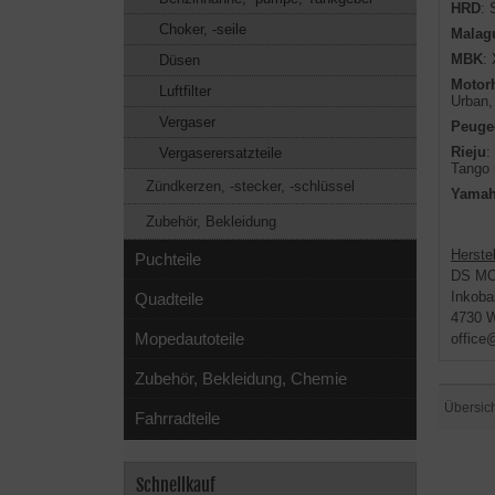
HRD
: 
Choker, -seile
Malagu
MBK
:
Düsen
Motor
Luftfilter
Urban,
Vergaser
Peuge
Rieju
:
Vergaserersatzteile
Tango 
Zündkerzen, -stecker, -schlüssel
Yama
Zubehör, Bekleidung
Herstel
Puchteile
DS M
Inkoba
Quadteile
4730 W
Mopedautoteile
office
Zubehör, Bekleidung, Chemie
Übersic
Fahrradteile
Schnellkauf