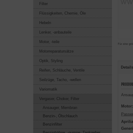
Filter
Flüssigkeiten, Chemie, Öle
Hebeln
Lenker, -anbauteile
Motor, -teile
Für eine grö
Motorreparatursätze
Optik, Styling
Detail
Reifen, Schläuche, Ventile
Seilzüge, Tacho, -wellen
PRODUK
Variomatik
Ansau
Vergaser, Choker, Filter
Motor:
Ansauger, Membran
Passen
Benzin-, Ölschlauch
Aprili
Benzinfilter
Gener
Benzinhähne, -pumpe, Tankgeber