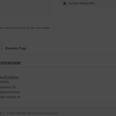
ßere Ansicht klicken Sie auf das Vorschaubild
s
Kunden-Tipp
TBESCHREIBUNG
ler/Einführer:
OTION
strasse 10
aizenkirchen
@ds-motion.at
ht
| Artikel
34 von 34
in dieser Kategorie