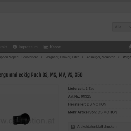
Alle
takt
Impressum
Kasse
uppen Moped-, Scooterteile
Vergaser, Choker, Filter
Ansauger, Membran
Verg
ergummi eckig Puch DS, MS, MV, VS, X50
Lieferzeit:
1 Tag
Art.Nr.:
90325
Hersteller:
DS MOTION
Mehr Artikel von:
DS MOTION
Artikeldatenblatt drucken