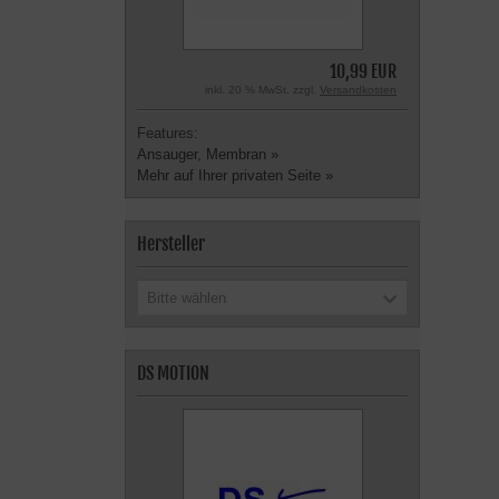
10,99 EUR
inkl. 20 % MwSt. zzgl.
Versandkosten
Features:
Ansauger, Membran »
Mehr auf Ihrer privaten Seite »
Hersteller
Bitte wählen
DS MOTION