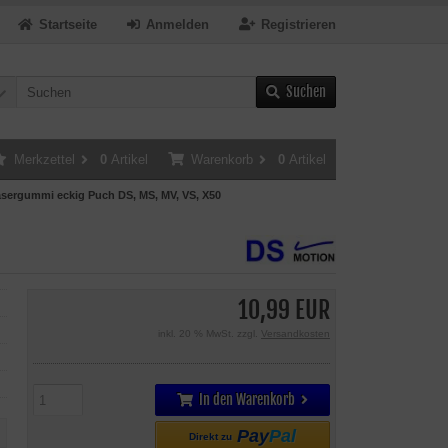
Startseite
Anmelden
Registrieren
Suchen
Merkzettel
0
Artikel
Warenkorb
0
Artikel
asergummi eckig Puch DS, MS, MV, VS, X50
10,99 EUR
inkl. 20 % MwSt. zzgl.
Versandkosten
In den Warenkorb
Pay
Pal
Direkt zu