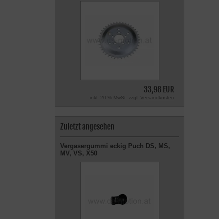
33,98 EUR
inkl. 20 % MwSt. zzgl.
Versandkosten
Zuletzt angesehen
Vergasergummi eckig Puch DS, MS,
MV, VS, X50