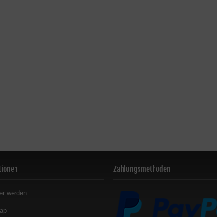
tionen
Zahlungsmethoden
er werden
map