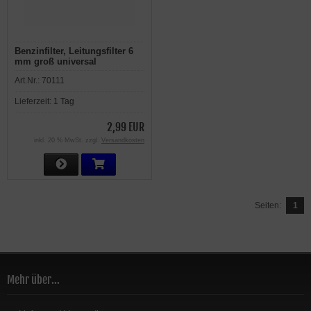
Benzinfilter, Leitungsfilter 6
mm groß universal
Art.Nr.:
70111
Lieferzeit:
1 Tag
2,99 EUR
inkl. 20 % MwSt. zzgl.
Versandkosten
Seiten:
1
Mehr über...