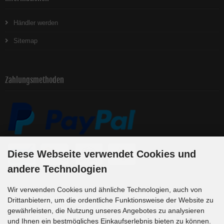
Händler werden
Sitemap
Zahlungsmethoden
Diese Webseite verwendet Cookies und
andere Technologien
Wir verwenden Cookies und ähnliche Technologien, auch von
Newsletter-Anmeldung
Drittanbietern, um die ordentliche Funktionsweise der Website zu
gewährleisten, die Nutzung unseres Angebotes zu analysieren
und Ihnen ein bestmögliches Einkaufserlebnis bieten zu können.