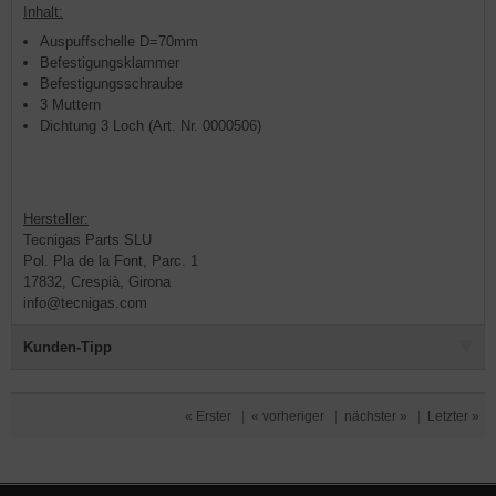
Inhalt:
Auspuffschelle D=70mm
Befestigungsklammer
Befestigungsschraube
3 Muttern
Dichtung 3 Loch (Art. Nr. 0000506)
Hersteller:
Tecnigas Parts SLU
Pol. Pla de la Font, Parc. 1
17832, Crespià, Girona
info@tecnigas.com
Kunden-Tipp
« Erster
|
« vorheriger
|
nächster »
|
Letzter »