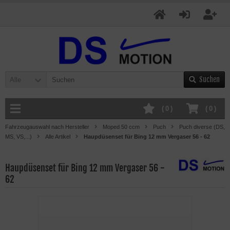
Suchen
Alle
(
0
)
(
0
)
Fahrzeugauswahl nach Hersteller
Moped 50 ccm
Puch
Puch diverse (DS,
MS, VS,...)
Alle Artikel
Haupdüsenset für Bing 12 mm Vergaser 56 - 62
Haupdüsenset für Bing 12 mm Vergaser 56 -
62