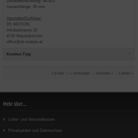
Düsenbezeichnung: 44-923
Gesamtlänge: 30 mm
Hersteller/Einführer:
DS MOTION
Inkobastrasse 10
4730 Waizenkirchen
office@ds-motion.at
Kunden-Tipp
« Erster
|
« vorheriger
|
nächster »
|
Letzter »
Mehr über...
Liefer- und Versandkosten
Privatsphäre und Datenschutz