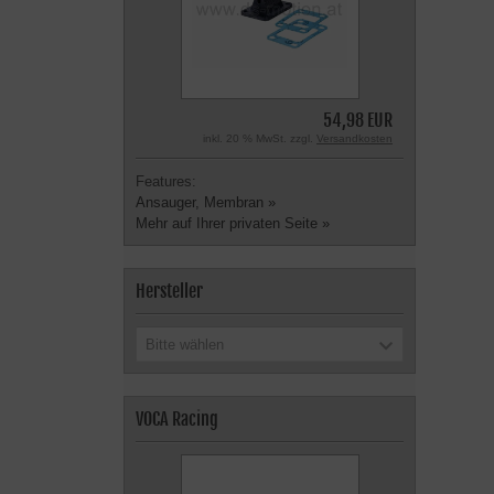
54,98 EUR
inkl. 20 % MwSt. zzgl.
Versandkosten
Features:
Ansauger, Membran »
Mehr auf Ihrer privaten Seite »
Hersteller
Bitte wählen
VOCA Racing