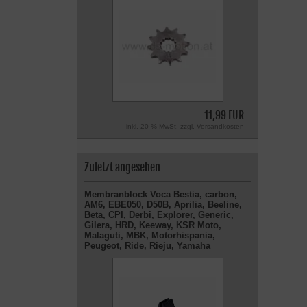
11,99 EUR
inkl. 20 % MwSt. zzgl.
Versandkosten
Zuletzt angesehen
Membranblock Voca Bestia, carbon,
AM6, EBE050, D50B, Aprilia, Beeline,
Beta, CPI, Derbi, Explorer, Generic,
Gilera, HRD, Keeway, KSR Moto,
Malaguti, MBK, Motorhispania,
Peugeot, Ride, Rieju, Yamaha