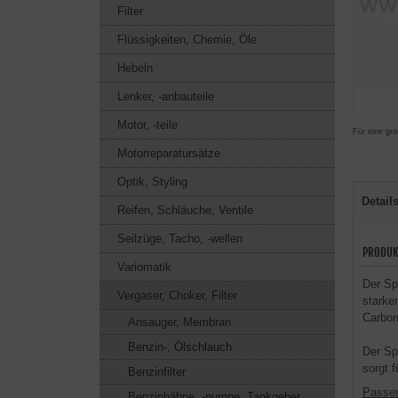
Filter
Flüssigkeiten, Chemie, Öle
Hebeln
Lenker, -anbauteile
Motor, -teile
Für eine grö
Motorreparatursätze
Optik, Styling
Detail
Reifen, Schläuche, Ventile
Seilzüge, Tacho, -wellen
PRODUK
Variomatik
Der Sp
Vergaser, Choker, Filter
starke
Carbon
Ansauger, Membran
Benzin-, Ölschlauch
Der Sp
sorgt 
Benzinfilter
Passen
Benzinhähne, -pumpe, Tankgeber