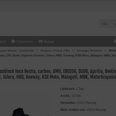
Alle
takt
Impressum
Kasse
uppen Moped-, Scooterteile
Vergaser, Choker, Filter
Ansauger, Membran
Membr
Beta, CPI, Derbi, Explorer, Generic, Gilera, HRD, Keeway, KSR Moto, Malaguti, MBK, M
block Voca Bestia, carbon, AM6, EBE050, D50B, Aprilia, Beeline
c, Gilera, HRD, Keeway, KSR Moto, Malaguti, MBK, Motorhispania
Lieferzeit:
1 Tag
Art.Nr.:
10786
Hersteller:
VOCA Racing
Mehr Artikel von:
VOCA Racing