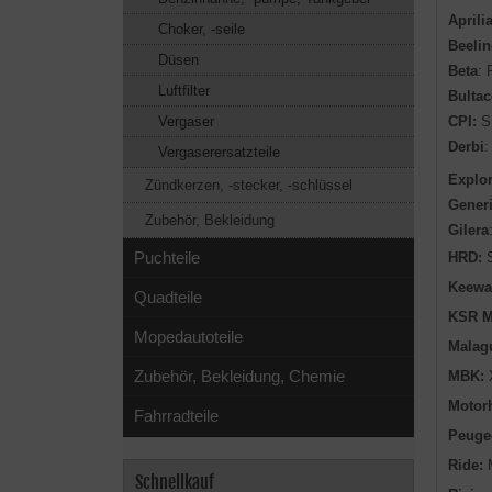
Aprili
Choker, -seile
Beelin
Düsen
Beta
: 
Luftfilter
Bultac
CPI:
S
Vergaser
Derbi
:
Vergaserersatzteile
Explor
Zündkerzen, -stecker, -schlüssel
Generi
Zubehör, Bekleidung
Gilera
Puchteile
HRD:
S
Keewa
Quadteile
KSR M
Mopedautoteile
Malagu
Zubehör, Bekleidung, Chemie
MBK:
X
Motorh
Fahrradteile
Peuge
Ride:
M
Schnellkauf