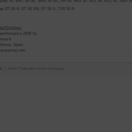
Drac 50, MRT 50 08-, MRX 50 00-, RR 50, RRX 50, RS1 50, RS2 50, SMX 50 
a:
DT 50 R, DT 50 SM, DT 50 X, TZR 50 R
ler/Einführer:
performance 2008 SL
enya 6
Girona, Spain
ocaracing.com
ht
| Artikel
7 von 34
in dieser Kategorie