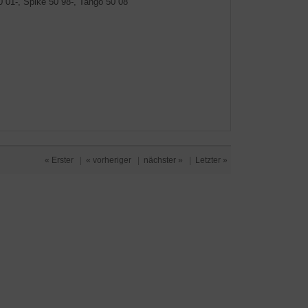
01-, Spike 50 98-, Tango 50 08
« Erster
|
« vorheriger
|
nächster »
|
Letzter »