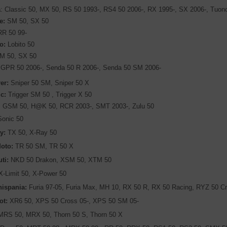
a
:
Classic 50, MX 50,
RS 50 1993-, RS4 50 2006-, RX 1995-, SX 2006-, Tuon
e:
SM 50, SX 50
RR 50 99-
o:
Lobito 50
M 50, SX 50
 GPR 50 2006-, Senda 50 R 2006-, Senda 50 SM 2006-
er:
Sniper 50 SM, Sniper 50 X
c:
Trigger SM 50 , Trigger X 50
: GSM 50, H@K 50, RCR 2003-, SMT 2003-, Zulu 50
onic 50
y:
TX 50, X-Ray 50
oto:
TR 50 SM, TR 50 X
ti:
NKD 50 Drakon, XSM 50, XTM 50
-Limit 50, X-Power 50
ispania:
Furia 97-05, Furia Max, MH 10, RX 50 R, RX 50 Racing, RYZ 50 C
ot:
XR6 50, XPS 50 Cross 05-, XPS 50 SM 05-
RS 50, MRX 50, Thorn 50 S, Thorn 50 X