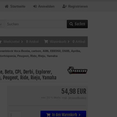
Startseite
Anmelden
Registrieren
Suchen
Merkzettel
0
Artikel
Warenkorb
0
Artikel
anblock Voca Bestia, carbon, AM6, EBE050, D50B, Aprilia,
otorhispania, Peugeot, Ride, Rieju, Yamaha
, Beta, CPI, Derbi, Explorer,
, Peugeot, Ride, Rieju, Yamaha
54,98 EUR
inkl. 20 % MwSt. zzgl.
Versandkosten
In den Warenkorb