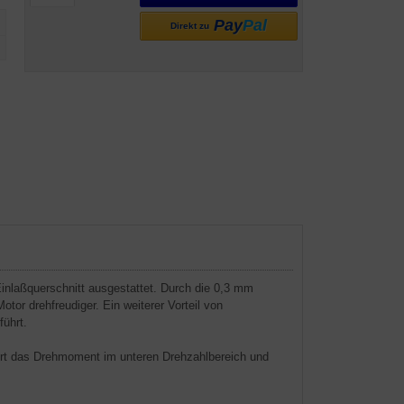
Pay
Pal
Direkt zu
inlaßquerschnitt ausgestattet. Durch die 0,3 mm
or drehfreudiger. Ein weiterer Vorteil von
ührt.
ert das Drehmoment im unteren Drehzahlbereich und