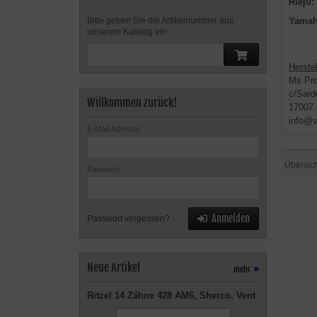
Rieju:
Yamah
Bitte geben Sie die Artikelnummer aus
unserem Katalog ein.
Herstel
Ms Pro
c/Sard
Willkommen zurück!
17007 
info@v
E-Mail-Adresse:
Übersic
Passwort:
Anmelden
Passwort vergessen?
Neue Artikel
mehr
»
Ritzel 14 Zähne 428 AM6, Sherco, Vent