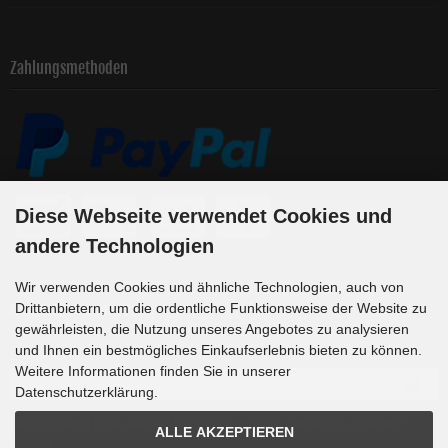
Zahlungsmethoden
Diese Webseite verwendet Cookies und
andere Technologien
Wir verwenden Cookies und ähnliche Technologien, auch von
Newsletter-Anmeldung
Drittanbietern, um die ordentliche Funktionsweise der Website zu
gewährleisten, die Nutzung unseres Angebotes zu analysieren
und Ihnen ein bestmögliches Einkaufserlebnis bieten zu können.
E-Mail-Adresse:
Weitere Informationen finden Sie in unserer
Datenschutzerklärung.
Der Newsletter kann jederzeit hier oder in Ihrem Kundenkonto abbestellt
ALLE AKZEPTIEREN
werden.