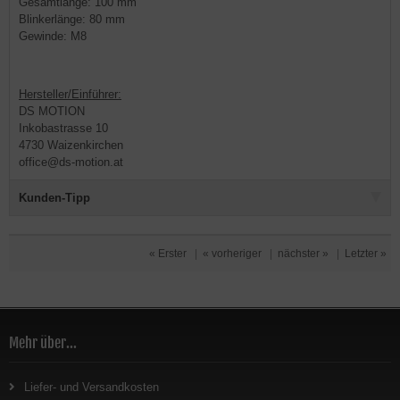
Gesamtlänge: 100 mm
Blinkerlänge: 80 mm
Gewinde: M8
Hersteller/Einführer:
DS MOTION
Inkobastrasse 10
4730 Waizenkirchen
office@ds-motion.at
Kunden-Tipp
« Erster
|
« vorheriger
|
nächster »
|
Letzter »
Mehr über...
Liefer- und Versandkosten