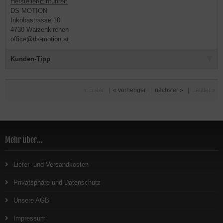
Hersteller/Einführer:
DS MOTION
Inkobastrasse 10
4730 Waizenkirchen
office@ds-motion.at
Kunden-Tipp
« Erster
|
« vorheriger
|
nächster »
|
Letzter »
Mehr über...
Liefer- und Versandkosten
Privatsphäre und Datenschutz
Unsere AGB
Impressum