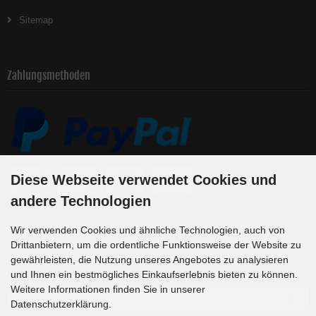
Sitemap
Zahlungsmethoden
Diese Webseite verwendet Cookies und
andere Technologien
Wir verwenden Cookies und ähnliche Technologien, auch von
Newsletter-Anmeldung
Drittanbietern, um die ordentliche Funktionsweise der Website zu
gewährleisten, die Nutzung unseres Angebotes zu analysieren
und Ihnen ein bestmögliches Einkaufserlebnis bieten zu können.
E-Mail-Adresse:
Weitere Informationen finden Sie in unserer
Datenschutzerklärung.