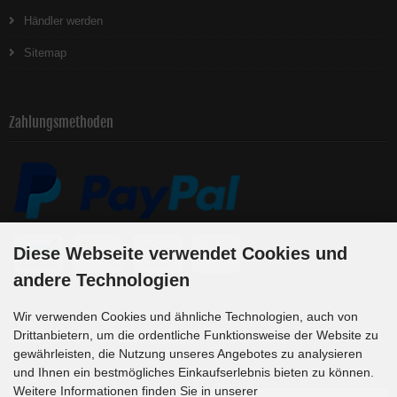
Händler werden
Sitemap
Zahlungsmethoden
Diese Webseite verwendet Cookies und
andere Technologien
Wir verwenden Cookies und ähnliche Technologien, auch von
Newsletter-Anmeldung
Drittanbietern, um die ordentliche Funktionsweise der Website zu
gewährleisten, die Nutzung unseres Angebotes zu analysieren
und Ihnen ein bestmögliches Einkaufserlebnis bieten zu können.
E-Mail-Adresse:
Weitere Informationen finden Sie in unserer