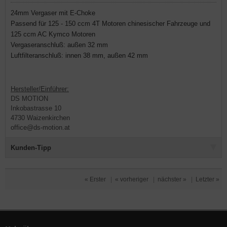
24mm Vergaser mit E-Choke
Passend für 125 - 150 ccm 4T Motoren chinesischer Fahrzeuge und
125 ccm AC Kymco Motoren
Vergaseranschluß: außen 32 mm
Luftfilteranschluß: innen 38 mm, außen 42 mm
Hersteller/Einführer:
DS MOTION
Inkobastrasse 10
4730 Waizenkirchen
office@ds-motion.at
Kunden-Tipp
« Erster
|
« vorheriger
|
nächster »
|
Letzter »