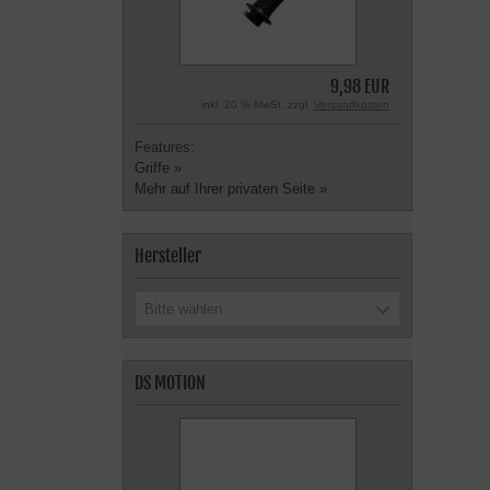
9,98 EUR
inkl. 20 % MwSt. zzgl.
Versandkosten
Features:
Griffe »
Mehr auf Ihrer privaten Seite »
Hersteller
Bitte wählen
DS MOTION