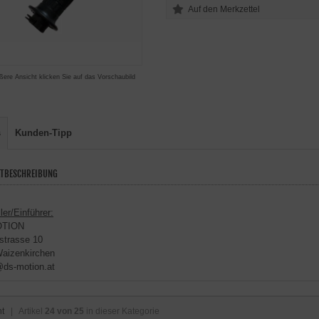
ßere Ansicht klicken Sie auf das Vorschaubild
s
Kunden-Tipp
TBESCHREIBUNG
ler/Einführer:
OTION
strasse 10
aizenkirchen
@ds-motion.at
ht
| Artikel
24 von 25
in dieser Kategorie