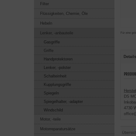
Filter
Flüssigkeiten, Chemie, Öle
Hebeln
Lenker, -anbauteile
Für eine grö
Gasgriffe
Griffe
Detail
Handprotektoren
Lenker, -polster
PRODUK
Schalteinheit
Kupplungsgriffe
Herstel
Spiegeln
DS M
Spiegelhalter, -adapter
Inkoba
4730 W
Windschild
office
Motor, -teile
Motorreparatursätze
Übersic