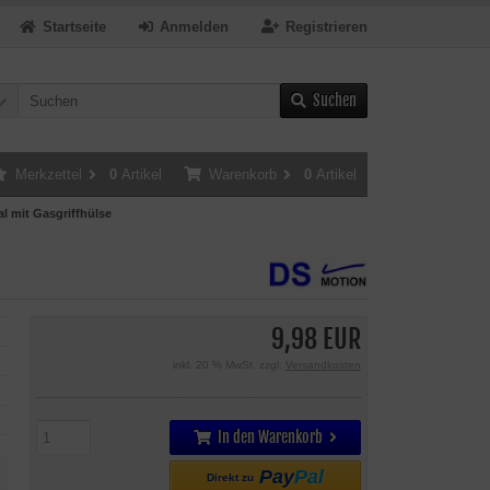
Startseite
Anmelden
Registrieren
Suchen
Merkzettel
0
Artikel
Warenkorb
0
Artikel
al mit Gasgriffhülse
9,98 EUR
inkl. 20 % MwSt. zzgl.
Versandkosten
In den Warenkorb
Pay
Pal
Direkt zu