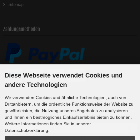
Sitemap
Zahlungsmethoden
Diese Webseite verwendet Cookies und
andere Technologien
Wir verwenden Cookies und ähnliche Technologien, auch von
Newsletter-Anmeldung
Drittanbietern, um die ordentliche Funktionsweise der Website zu
gewährleisten, die Nutzung unseres Angebotes zu analysieren
und Ihnen ein bestmögliches Einkaufserlebnis bieten zu können.
E-Mail-Adresse:
Weitere Informationen finden Sie in unserer
Datenschutzerklärung.