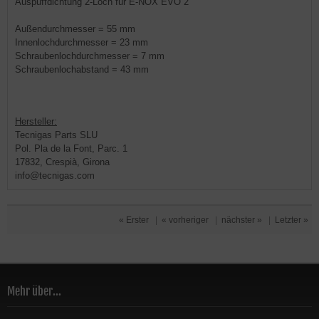
Auspuffdichtung 2-Loch für E-NOX EVO 2
Außendurchmesser = 55 mm
Innenlochdurchmesser = 23 mm
Schraubenlochdurchmesser = 7 mm
Schraubenlochabstand = 43 mm
Hersteller:
Tecnigas Parts SLU
Pol. Pla de la Font, Parc. 1
17832, Crespià, Girona
info@tecnigas.com
« Erster
|
« vorheriger
|
nächster »
|
Letzter »
Mehr über...