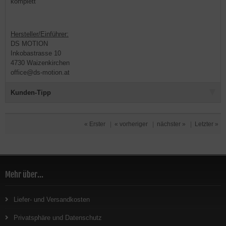
komplett
Hersteller/Einführer:
DS MOTION
Inkobastrasse 10
4730 Waizenkirchen
office@ds-motion.at
Kunden-Tipp
« Erster
|
« vorheriger
|
nächster »
|
Letzter »
Mehr über...
Liefer- und Versandkosten
Privatsphäre und Datenschutz