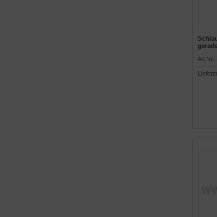
Schlau
gerad
Art.Nr.:
Lieferz