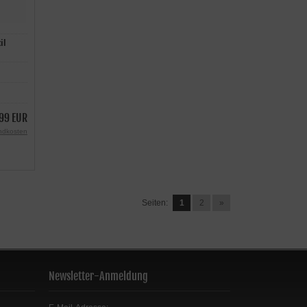
il
99 EUR
ndkosten
Seiten:
1
2
»
Newsletter-Anmeldung