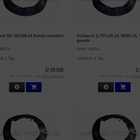
ch MC 60/100-14 Kenda verstärkt
Schlauch 2,75/3,00-14, 80/80-14, 
gerade
80576
Art.Nr.:
80551
eit:
1 Tag
Lieferzeit:
1 Tag
17,99 EUR
9,
inkl. 20 % MwSt. zzgl.
Versandkosten
inkl. 20 % MwSt. zzgl.
Versa