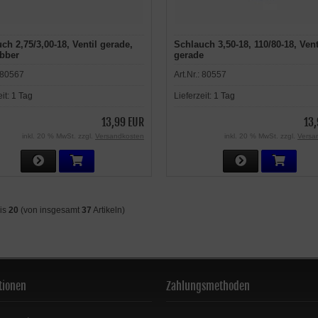
ch 2,75/3,00-18, Ventil gerade,
Schlauch 3,50-18, 110/80-18, Vent
bber
gerade
80567
Art.Nr.:
80557
eit:
1 Tag
Lieferzeit:
1 Tag
13,99 EUR
13,
inkl. 20 % MwSt. zzgl.
Versandkosten
inkl. 20 % MwSt. zzgl.
Versa
is
20
(von insgesamt
37
Artikeln)
tionen
Zahlungsmethoden