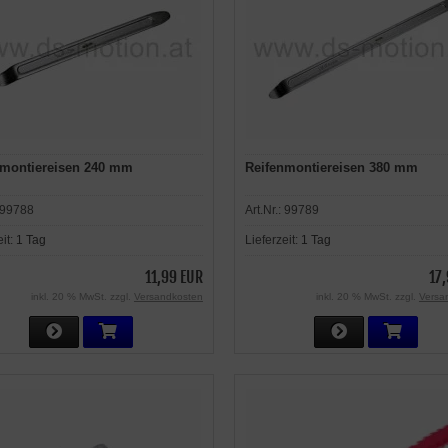
nmontiereisen 240 mm
Reifenmontiereisen 380 mm
99788
Art.Nr.:
99789
eit:
1 Tag
Lieferzeit:
1 Tag
11,99 EUR
17
inkl. 20 % MwSt. zzgl.
Versandkosten
inkl. 20 % MwSt. zzgl.
Versa