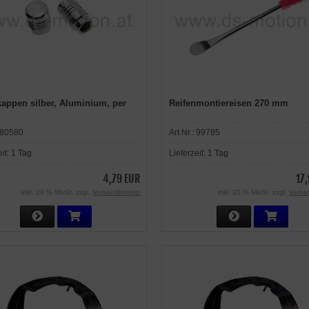
kappen silber, Aluminium, per
Reifenmontiereisen 270 mm
80580
Art.Nr.:
99785
eit:
1 Tag
Lieferzeit:
1 Tag
4,79 EUR
17
inkl. 20 % MwSt. zzgl.
Versandkosten
inkl. 20 % MwSt. zzgl.
Versa