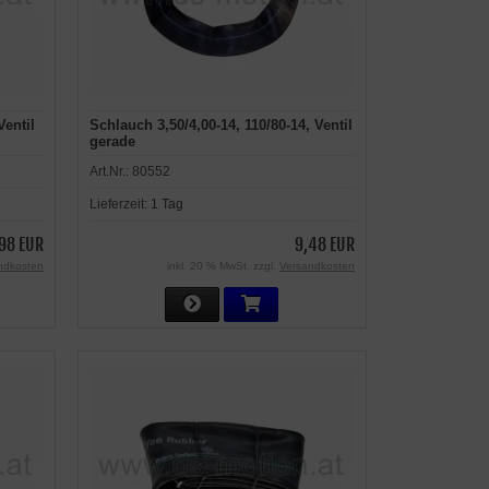
Ventil
Schlauch 3,50/4,00-14, 110/80-14, Ventil
gerade
Art.Nr.:
80552
Lieferzeit:
1 Tag
98 EUR
9,48 EUR
ndkosten
inkl. 20 % MwSt. zzgl.
Versandkosten