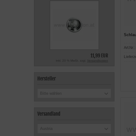
Schlau
Art.Nr.:
11,99 EUR
Lieferz
inkl. 20 % MwSt. zzgl.
Versandkosten
Hersteller
Bitte wählen
Versandland
Austria