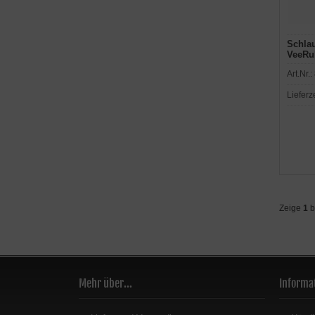
Schlau
VeeRu
Art.Nr.:
Lieferz
Zeige
1
b
Mehr über...
Informa