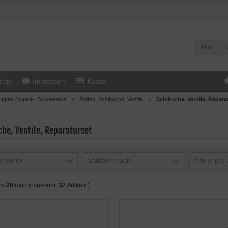
Alle
takt
Impressum
Kasse
uppen Moped-, Scooterteile
Reifen, Schläuche, Ventile
Schläuche, Ventile, Repara
he, Ventile, Reparaturset
ersteller
Sortieren nach ...
Artikel pro 
is
20
(von insgesamt
37
Artikeln)