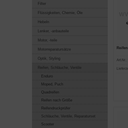
Filter
Flüssigkeiten, Chemie, Öle
Hebeln
Lenker, -anbauteile
Motor, -teile
Reife
Motorreparatursätze
Optik, Styling
Art.Nr.:
Reifen, Schläuche, Ventile
Lieferz
Enduro
Moped, Puch
Quadreifen
Reifen nach Größe
Reifendruckprüfer
Schläuche, Ventile, Reparaturset
Scooter