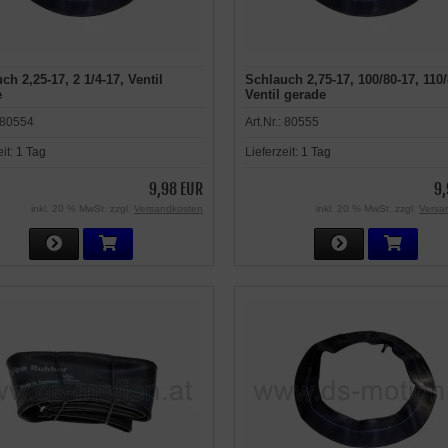
ch 2,25-17, 2 1/4-17, Ventil
Schlauch 2,75-17, 100/80-17, 110/
e
Ventil gerade
80554
Art.Nr.:
80555
eit:
1 Tag
Lieferzeit:
1 Tag
9,98 EUR
9,
inkl. 20 % MwSt. zzgl.
Versandkosten
inkl. 20 % MwSt. zzgl.
Versa