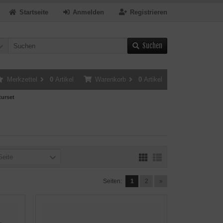
Startseite
Anmelden
Registrieren
Suchen
Merkzettel
0
Artikel
Warenkorb
0
Artikel
turset
Seite
Seiten:
1
2
»