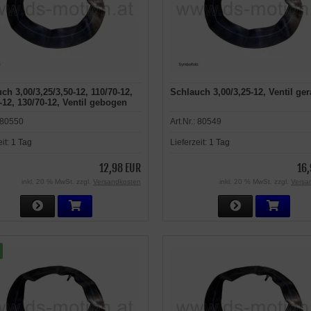
ch 3,00/3,25/3,50-12, 110/70-12,
Schlauch 3,00/3,25-12, Ventil ge
-12, 130/70-12, Ventil gebogen
80550
Art.Nr.:
80549
eit:
1 Tag
Lieferzeit:
1 Tag
12,98 EUR
16,
inkl. 20 % MwSt. zzgl.
Versandkosten
inkl. 20 % MwSt. zzgl.
Versa