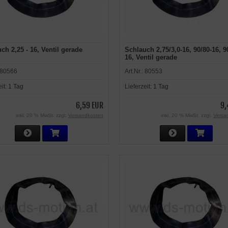
ch 2,25 - 16, Ventil gerade
Schlauch 2,75/3,0-16, 90/80-16, 9
16, Ventil gerade
80566
Art.Nr.:
80553
eit:
1 Tag
Lieferzeit:
1 Tag
6,59 EUR
9,
inkl. 20 % MwSt. zzgl.
Versandkosten
inkl. 20 % MwSt. zzgl.
Versa