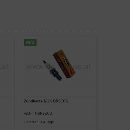
NEU
Zündkerze NGK BR9ECS
Art.Nr.:
NBR9ECS
Lieferzeit:
3-4 Tage