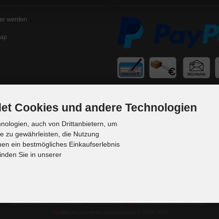
er werden
map
et Cookies und andere Technologien
ologien, auch von Drittanbietern, um
te zu gewährleisten, die Nutzung
en ein bestmögliches Einkaufserlebnis
inden Sie in unserer
DS MOTION © 2026 | Template © 2009-2026 by
mod
ified eCommerce Shopsoftware
mod
ified eCommerce Shopsoftware © 2009-2026