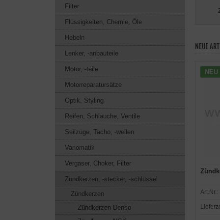
Filter
Flüssigkeiten, Chemie, Öle
Hebeln
NEUE ART
Lenker, -anbauteile
Motor, -teile
NEU
Motorreparatursätze
Optik, Styling
Reifen, Schläuche, Ventile
Seilzüge, Tacho, -wellen
Variomatik
Vergaser, Choker, Filter
Zündk
Zündkerzen, -stecker, -schlüssel
Art.Nr.:
Zündkerzen
Lieferz
Zündkerzen Denso