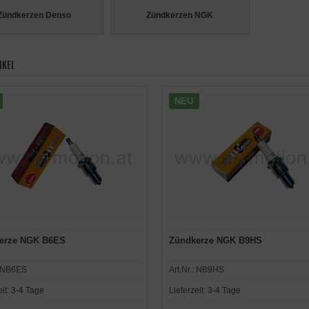
Zündkerzen Denso
Zündkerzen NGK
IKEL
NEU
erze NGK B6ES
Zündkerze NGK B9HS
NB6ES
Art.Nr.:
NB9HS
eit:
3-4 Tage
Lieferzeit:
3-4 Tage