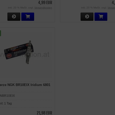
4,99 EUR
4
inkl. 20 % MwSt. zzgl.
Versandkosten
inkl. 20 % MwSt. zzgl.
Versa
erze NGK BR10EIX Iridium 6801
NBR10EIX
eit:
1 Tag
21,98 EUR