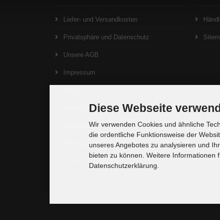
Liefer- und Versandkosten
Händl
Privatsphäre und Datenschutz
Site
Unsere AGB
Impressum
Kontakt
Diese Webseite verwend
Widerrufsrecht
Wir verwenden Cookies und ähnliche Techn
Lieferzeit
die ordentliche Funktionsweise der Websi
Vertrag widerrufen
unseres Angebotes zu analysieren und Ihn
bieten zu können. Weitere Informationen f
Cookie Einstellungen
Datenschutzerklärung.