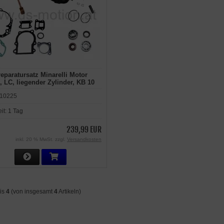
eparatursatz Minarelli Motor
 LC, liegender Zylinder, KB 10
rilia LC, Benelli LC, Beta Ark,
10225
uti LC, MBK Nitro LC, Yamaha
eit:
1 Tag
239,99 EUR
inkl. 20 % MwSt. zzgl.
Versandkosten
is
4
(von insgesamt
4
Artikeln)