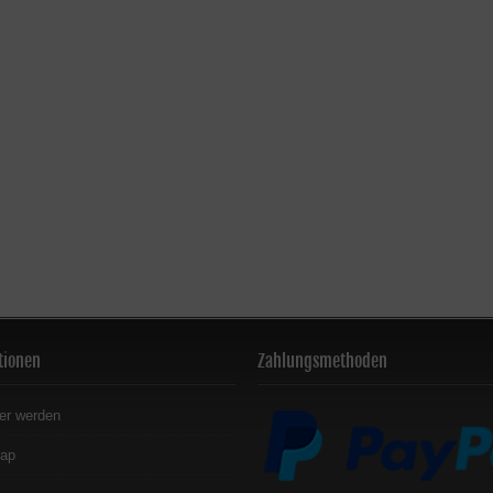
tionen
Zahlungsmethoden
er werden
map