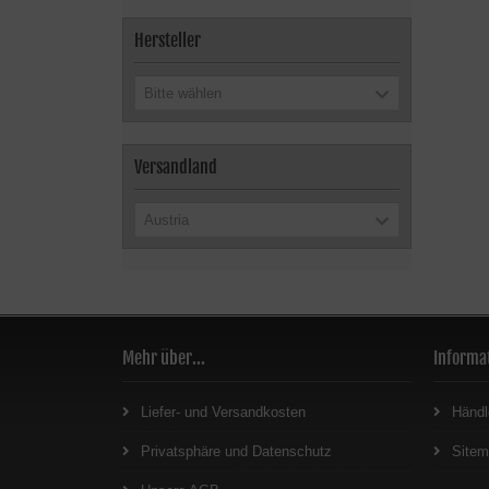
Hersteller
Bitte wählen
Versandland
Austria
Mehr über...
Informa
Liefer- und Versandkosten
Händl
Privatsphäre und Datenschutz
Site