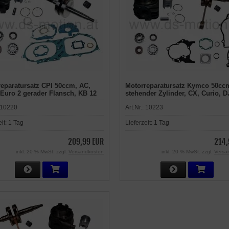
eparatursatz CPI 50ccm, AC,
Motorreparatursatz Kymco 50cc
Euro 2 gerader Flansch, KB 12
stehender Zylinder, CX, Curio, D
, Adly, Benelli Quattro Nove,
Scout, ZX, Super Fever, Daelim 
10220
Art.Nr.:
10223
xplorer, Generic, Keeway,
Message, Sym DD, Fiddle, Flash
ti F10, F12 2008-, Sachs
eit:
1 Tag
Lieferzeit:
1 Tag
209,99 EUR
214,
inkl. 20 % MwSt. zzgl.
Versandkosten
inkl. 20 % MwSt. zzgl.
Versa