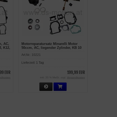
m, AC,
Motorreparatursatz Minarelli Motor
J, K12,
50ccm, AC, liegender Zylinder, KB 10
Tapo,
mm, Adly, Aeon, Aprilia, Benelli, Beta,
Art.Nr.:
10221
, Free
CPI Motor Euro 1, Hercules, Malaguti,
MBK, Rex, Rieju, Sachs, Yamaha
Lieferzeit:
1 Tag
99 EUR
199,99 EUR
ndkosten
inkl. 20 % MwSt. zzgl.
Versandkosten