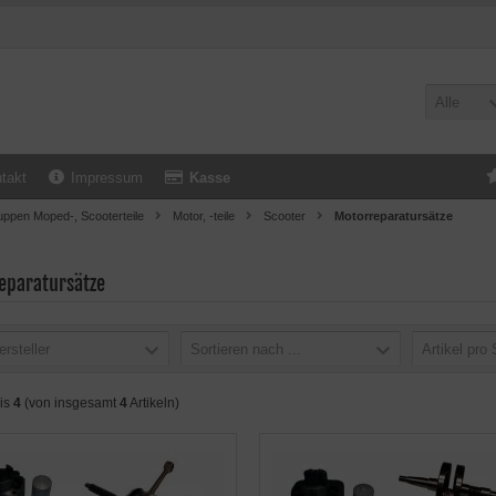
Alle
takt
Impressum
Kasse
uppen Moped-, Scooterteile
Motor, -teile
Scooter
Motorreparatursätze
eparatursätze
ersteller
Sortieren nach ...
Artikel pro 
is
4
(von insgesamt
4
Artikeln)