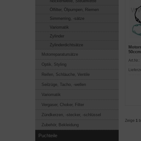
Nockenwelle, Steuerkette
Ölfilter, Ölpumpen, Riemen
Simmerring, -sätze
Variomatik
Zylinder
Zylinderdichtsätze
Motorr
50ccm,
Motorreparatursätze
mm, Ap
Art.Nr.:
Malag
Optik, Styling
Aerox
Lieferz
Reifen, Schläuche, Ventile
Seilzüge, Tacho, -wellen
Variomatik
Vergaser, Choker, Filter
Zündkerzen, -stecker, -schlüssel
Zeige
1
b
Zubehör, Bekleidung
Puchteile