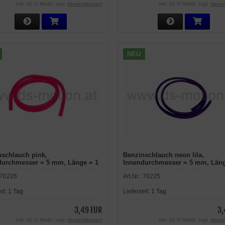
inkl. 20 % MwSt. zzgl.
Versandkosten
inkl. 20 % MwSt. zzgl.
Versa
NEU
nschlauch pink,
Benzinschlauch neon lila,
durchmesser = 5 mm, Länge = 1
Innendurchmesser = 5 mm, Läng
m
70226
Art.Nr.:
70225
eit:
1 Tag
Lieferzeit:
1 Tag
3,49 EUR
3,
inkl. 20 % MwSt. zzgl.
Versandkosten
inkl. 20 % MwSt. zzgl.
Versa