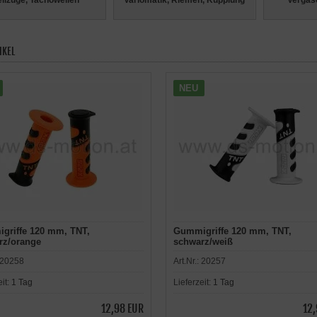
ilzüge, Tachowellen
Variomatik, Riemen, Kupplung
Vergase
IKEL
NEU
griffe 120 mm, TNT,
Gummigriffe 120 mm, TNT,
rz/orange
schwarz/weiß
20258
Art.Nr.:
20257
eit:
1 Tag
Lieferzeit:
1 Tag
12,98 EUR
12,