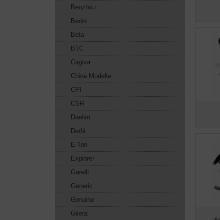
Benzhou
Berini
Beta
BTC
Cagiva
China Modelle
CPI
CSR
Daelim
Derbi
E-Ton
Explorer
Garelli
Generic
Genuine
Gilera