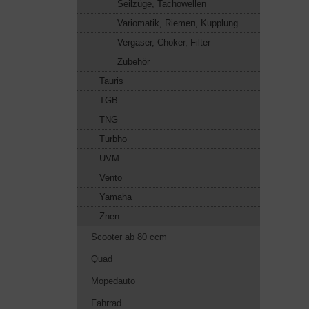
Seilzüge, Tachowellen
Variomatik, Riemen, Kupplung
Vergaser, Choker, Filter
Zubehör
Tauris
TGB
TNG
Turbho
UVM
Vento
Yamaha
Znen
Scooter ab 80 ccm
Quad
Mopedauto
Fahrrad