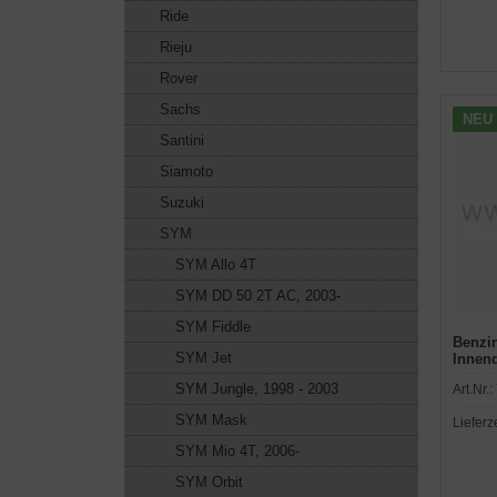
Ride
Rieju
Rover
Sachs
NEU
Santini
Siamoto
Suzuki
SYM
SYM Allo 4T
SYM DD 50 2T AC, 2003-
SYM Fiddle
Benzi
SYM Jet
Innen
m
SYM Jungle, 1998 - 2003
Art.Nr.:
SYM Mask
Lieferz
SYM Mio 4T, 2006-
SYM Orbit