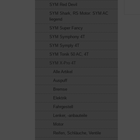
SYM Red Devil
SYM Shark, RS Motor: SYM AC
liegend
SYM Super Fancy
SYM Symphony 4T
SYM Symply 4T
SYM Tonik 50 AC, 4T
SYM X-Pro 4T
Alle Artikel
Auspuff
Bremse
Elektrik
Fahrgestell
Lenker, -anbauteile
Motor
Reifen, Schläuche, Ventile