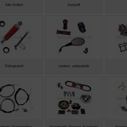
Alle Artikel
Auspuff
Fahrgestell
Lenker, -anbauteile