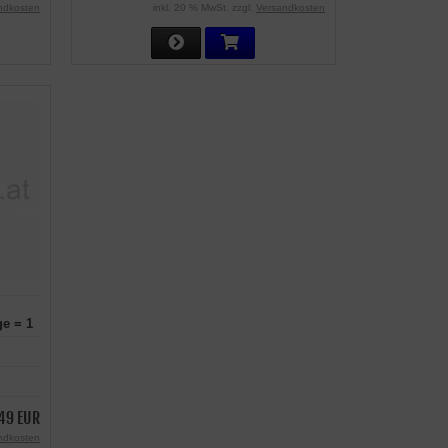
ndkosten
inkl. 20 % MwSt. zzgl.
Versandkosten
e = 1
49 EUR
ndkosten