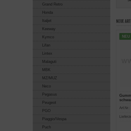
Se
Grand Retro
Honda
Italjet
NEUE ART
Keeway
NEU
Kymco
Lifan
Lintex
Malaguti
MBK
MZ/MUZ
Neco
Pegasus
Gummi
schwa
Peugeot
Art.Nr.:
PGO
Lieferz
Piaggio/Vespa
Puch