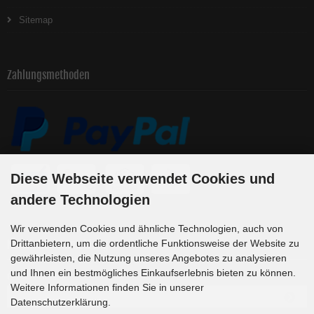
Sitemap
Zahlungsmethoden
Diese Webseite verwendet Cookies und
andere Technologien
Wir verwenden Cookies und ähnliche Technologien, auch von
Newsletter-Anmeldung
Drittanbietern, um die ordentliche Funktionsweise der Website zu
gewährleisten, die Nutzung unseres Angebotes zu analysieren
und Ihnen ein bestmögliches Einkaufserlebnis bieten zu können.
E-Mail-Adresse:
Weitere Informationen finden Sie in unserer
Datenschutzerklärung.