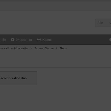
Alle
takt
Impressum
Kasse
uswahl nach Hersteller
Scooter 50 ccm
Neco
eco Borsalino Uno