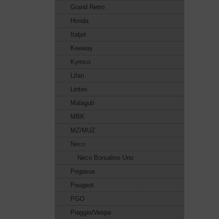
Grand Retro
Honda
Italjet
Keeway
Kymco
Lifan
Lintex
Malaguti
MBK
MZ/MUZ
Neco
Neco Borsalino Uno
Pegasus
Peugeot
PGO
Piaggio/Vespa