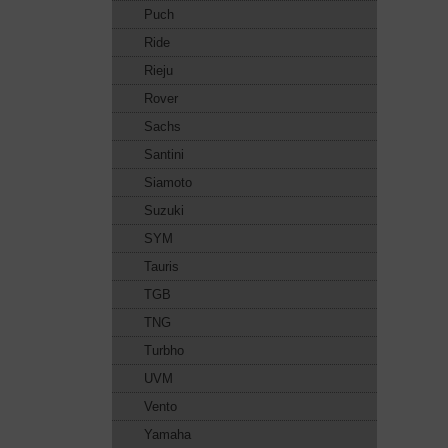
Puch
Ride
Rieju
Rover
Sachs
Santini
Siamoto
Suzuki
SYM
Tauris
TGB
TNG
Turbho
UVM
Vento
Yamaha