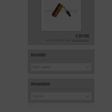
4,99 EUR
inkl. 20 % MwSt. zzgl.
Versandkosten
Hersteller
Bitte wählen
Versandland
Austria