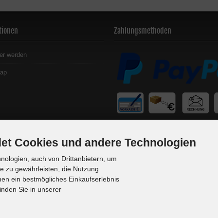
tionen
Zahlungsmethoden
er werden
map
et Cookies und andere Technologien
ologien, auch von Drittanbietern, um
te zu gewährleisten, die Nutzung
en ein bestmögliches Einkaufserlebnis
inden Sie in unserer