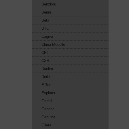
Benzhou
Berini
Beta
BTC
Cagiva
China Modelle
CPI
CSR
Daelim
Derbi
E-Ton
Explorer
Garelli
Generic
Genuine
Gilera