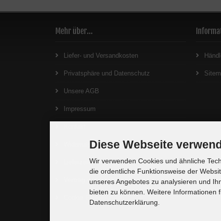
Mehr über...
Informa
Liefer- und Versandkosten
Händl
Privatsphäre und Datenschutz
Site
Unsere AGB
Impressum
Kontakt
Diese Webseite verwend
Widerrufsrecht
Wir verwenden Cookies und ähnliche Techn
Lieferzeit
die ordentliche Funktionsweise der Websi
Vertrag widerrufen
unseres Angebotes zu analysieren und Ihn
bieten zu können. Weitere Informationen f
Cookie Einstellungen
Datenschutzerklärung.