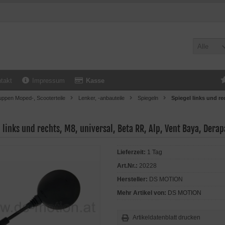
Alle
takt
Impressum
Kasse
uppen Moped-, Scooterteile
Lenker, -anbauteile
Spiegeln
Spiegel links und re
 links und rechts, M8, universal, Beta RR, Alp, Vent Baya, Dera
Lieferzeit:
1 Tag
Art.Nr.:
20228
Hersteller:
DS MOTION
Mehr Artikel von:
DS MOTION
Artikeldatenblatt drucken