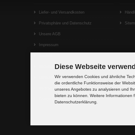
Liefer- und Versandkosten
Händl
Privatsphäre und Datenschutz
Site
Unsere AGB
Impressum
Kontakt
Diese Webseite verwend
Widerrufsrecht
Wir verwenden Cookies und ähnliche Techn
Lieferzeit
die ordentliche Funktionsweise der Websi
Vertrag widerrufen
unseres Angebotes zu analysieren und Ihn
bieten zu können. Weitere Informationen f
Cookie Einstellungen
Datenschutzerklärung.