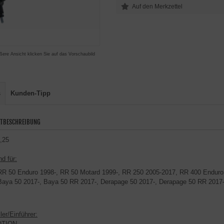
ßere Ansicht klicken Sie auf das Vorschaubild
s
Kunden-Tipp
TBESCHREIBUNG
,25
d für:
R 50 Enduro 1998-, RR 50 Motard 1999-, RR 250 2005-2017, RR 400 Enduro 
aya 50 2017-, Baya 50 RR 2017-, Derapage 50 2017-, Derapage 50 RR 2017
ler/Einführer:
OTION