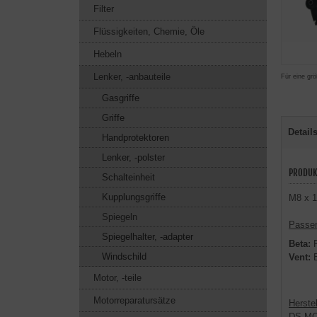
Filter
Flüssigkeiten, Chemie, Öle
Hebeln
Lenker, -anbauteile
Für eine grö
Gasgriffe
Griffe
Detail
Handprotektoren
Lenker, -polster
PRODUK
Schalteinheit
Kupplungsgriffe
M8 x 1
Spiegeln
Passen
Spiegelhalter, -adapter
Beta:
R
Windschild
Vent:
B
Motor, -teile
Motorreparatursätze
Herstel
DS M