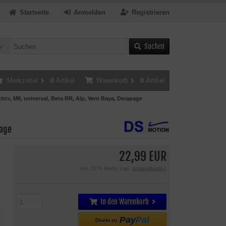
Startseite
Anmelden
Registrieren
Suchen
Merkzettel
0
Artikel
Warenkorb
0
Artikel
chts, M8, universal, Beta RR, Alp, Vent Baya, Derapage
page
22,99 EUR
inkl. 20 % MwSt. zzgl.
Versandkosten
In den Warenkorb
Pay
Pal
Direkt zu