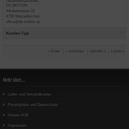
DS MOTION
Inkobastrasse 10
4730 Waizenkirchen
office@ds-motion.at
Kunden-Tipp
« Erster
|
« vorheriger
|
nächster »
|
Letzter »
Mehr über...
Liefer- und Versandkosten
Privatsphäre und Datenschutz
Unsere AGB
Impressum