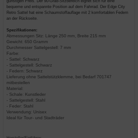
günstigen Preis. Der 90-Grad-Sitzbereich eignet sich für eine
bequeme und entspannte Position auf dem Fahrrad. Der Edge City
Retro Sattel hat eine Schaumstoffauflage mit 2 komfortablen Federn
an der Rückseite.
Spezifikationen:
Abmessungen Sitz: Länge 250 mm, Breite 215 mm
Gewicht: 650 Gramm
Durchmesser Sattelgestell: 7 mm
Farbe:
- Sattel: Schwarz
- Sattelgestell: Schwarz
- Federn: Schwarz
Lieferung ohne Sattelstützklemme, bei Bedarf 701747
mitbestellen
Material:
- Schale: Kunstleder
- Sattelgestell: Stahl
- Feder: Stahl
Verwendung: Unisex
Ideal für Tour- und Stadträder
Hersteller/Einführer: