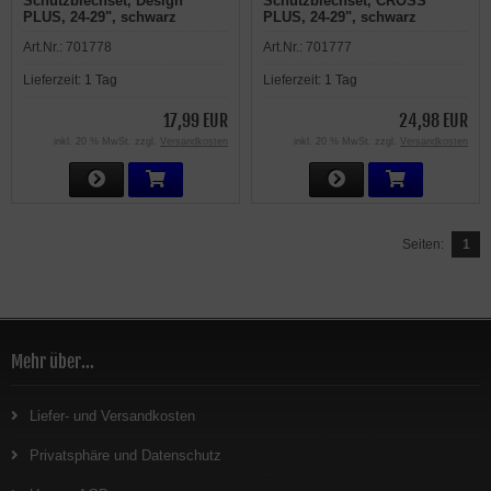
Schutzblechset, Design
Schutzblechset, CROSS
PLUS, 24-29", schwarz
PLUS, 24-29", schwarz
Art.Nr.:
701778
Art.Nr.:
701777
Lieferzeit:
1 Tag
Lieferzeit:
1 Tag
17,99 EUR
24,98 EUR
inkl. 20 % MwSt. zzgl.
Versandkosten
inkl. 20 % MwSt. zzgl.
Versandkosten
Seiten:
1
Mehr über...
Liefer- und Versandkosten
Privatsphäre und Datenschutz