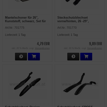
Mantelschoner für 26",
Steckschutzblechset
Kunststoff, schwarz, Set für
vorne/hinten, 26 -29",
rechts und links
schwarz, universal, Kunststoff
Art.Nr.:
701775
Art.Nr.:
701770
Lieferzeit:
1 Tag
Lieferzeit:
1 Tag
4,79 EUR
9,89 EUR
inkl. 20 % MwSt. zzgl.
Versandkosten
inkl. 20 % MwSt. zzgl.
Versandkosten