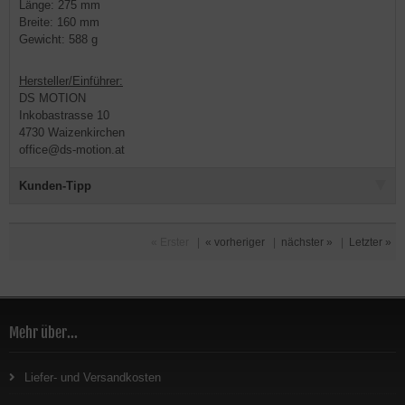
Länge: 275 mm
Breite: 160 mm
Gewicht: 588 g
Hersteller/Einführer:
DS MOTION
Inkobastrasse 10
4730 Waizenkirchen
office@ds-motion.at
Kunden-Tipp
« Erster
|
« vorheriger
|
nächster »
|
Letzter »
Mehr über...
Liefer- und Versandkosten