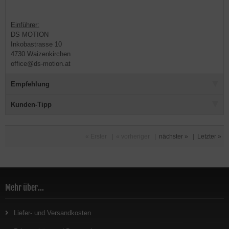
Einführer:
DS MOTION
Inkobastrasse 10
4730 Waizenkirchen
office@ds-motion.at
Empfehlung
Kunden-Tipp
« Erster
|
« vorheriger
|
nächster »
|
Letzter »
Mehr über...
Liefer- und Versandkosten