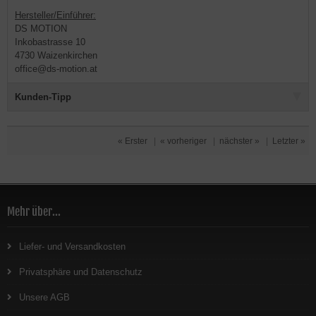
Hersteller/Einführer:
DS MOTION
Inkobastrasse 10
4730 Waizenkirchen
office@ds-motion.at
Kunden-Tipp
« Erster
|
« vorheriger
|
nächster »
|
Letzter »
Mehr über...
Liefer- und Versandkosten
Privatsphäre und Datenschutz
Unsere AGB