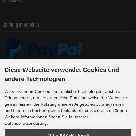
Sitemap
Zahlungsmethoden
Diese Webseite verwendet Cookies und
andere Technologien
Wir verwenden Cookies und ähnliche Technologien, auch von
Newsletter-Anmeldung
Drittanbietern, um die ordentliche Funktionsweise der Website zu
gewährleisten, die Nutzung unseres Angebotes zu analysieren
und Ihnen ein bestmögliches Einkaufserlebnis bieten zu können.
E-Mail-Adresse:
Weitere Informationen finden Sie in unserer
Datenschutzerklärung.
Der Newsletter kann jederzeit hier oder in Ihrem Kundenkonto abbestellt
ALLE AKZEPTIEREN