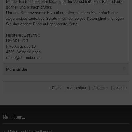
Mit der Kettenmesslehre lässt sich der Verschleiß einer Fahrradkette
schnell und einfach prüfen.
Um den Kettenverschleiß zu überprüfen, stecken Sie einfach das
abgerundete Ende des Geräts in ein beliebiges Kettenglied und legen
Sie das andere Ende auf gespannte Kette.
Hersteller/Einführer:
DS MOTION
Inkobastrasse 10
4730 Waizenkirchen
office@ds-motion.at
Mehr Bilder
« Erster
|
« vorheriger
|
nächster »
|
Letzter »
Mehr über...
Liefer- und Versandkosten