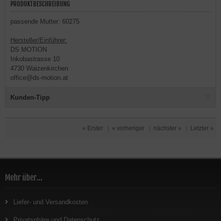
PRODUKTBESCHREIBUNG
passende Mutter: 60275
Hersteller/Einführer:
DS MOTION
Inkobastrasse 10
4730 Waizenkirchen
office@ds-motion.at
Kunden-Tipp
« Erster
|
« vorheriger
|
nächster »
|
Letzter »
Mehr über...
Liefer- und Versandkosten
Privatsphäre und Datenschutz