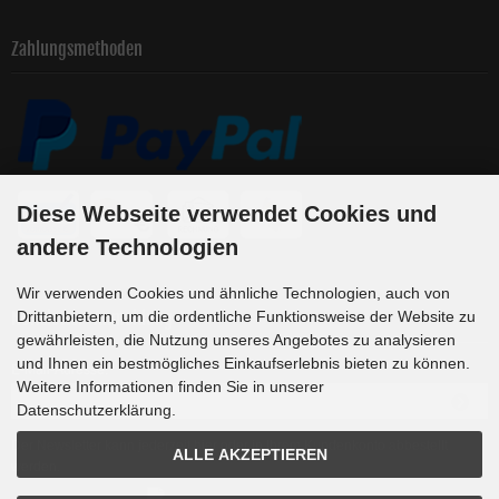
Zahlungsmethoden
Diese Webseite verwendet Cookies und
andere Technologien
Wir verwenden Cookies und ähnliche Technologien, auch von
Newsletter-Anmeldung
Drittanbietern, um die ordentliche Funktionsweise der Website zu
gewährleisten, die Nutzung unseres Angebotes zu analysieren
und Ihnen ein bestmögliches Einkaufserlebnis bieten zu können.
E-Mail-Adresse:
Weitere Informationen finden Sie in unserer
Datenschutzerklärung.
Der Newsletter kann jederzeit hier oder in Ihrem Kundenkonto abbestellt
ALLE AKZEPTIEREN
werden.