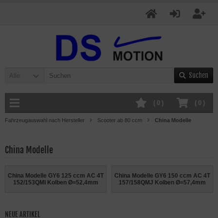
Suchen
Alle
(
0
)
(
0
)
Fahrzeugauswahl nach Hersteller
Scooter ab 80 ccm
China Modelle
China Modelle
China Modelle GY6 125 ccm AC 4T
China Modelle GY6 150 ccm AC 4T
152/153QMI Kolben Ø=52,4mm
157/158QMJ Kolben Ø=57,4mm
NEUE ARTIKEL