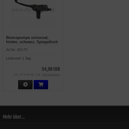
Bremspumpe universal,
hinten, schwarz, Spiegelloch
M8, Bremsleitungsanschluß:
Art.Nr.:
60173
rechts
Lieferzeit:
1 Tag
54,98 EUR
inkl. 20 % MwSt. zzgl.
Versandkosten
Mehr über...