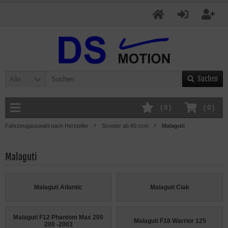
Suchen
Alle
(
0
)
(
0
)
Fahrzeugauswahl nach Hersteller
Scooter ab 80 ccm
Malaguti
Malaguti
Malaguti Atlantic
Malaguti Ciak
Malaguti F12 Phantom Max 200
Malaguti F18 Warrior 125
200 -2003