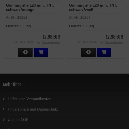
Gummigriffe 120 mm, TNT,
Gummigriffe 120 mm, TNT,
schwarz/orange
schwarz/weiß
Art.Nr.:
20258
Art.Nr.:
20257
Lieferzeit:
1 Tag
Lieferzeit:
1 Tag
12,98 EUR
12,98 EUR
inkl. 20 % MwSt. zzgl.
Versandkosten
inkl. 20 % MwSt. zzgl.
Versandkosten
Mehr über...
Liefer- und Versandkosten
Privatsphäre und Datenschutz
Unsere AGB