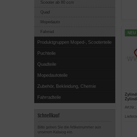
Scooter ab 80 ccm
Quad
Mopedauto
Fahrrad
NEU
Produktgruppen Moped-, Scooterteile
Puchteile
Quadteile
Mopedautoteile
Zubehör, Bekleidung, Chemie
Zylind
Fahrradteile
Zylind
Sport,
Art.Nr.:
Tuono,
Keewa
Schnellkauf
Lieferz
Motorh
Yama
Bitte geben Sie die Artikelnummer aus
unserem Katalog ein.