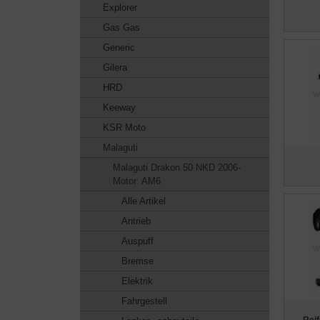
Explorer
Gas Gas
Generic
Gilera
HRD
Keeway
KSR Moto
Malaguti
Malaguti Drakon 50 NKD 2006-
Motor: AM6
Alle Artikel
Antrieb
Auspuff
Bremse
Elektrik
Fahrgestell