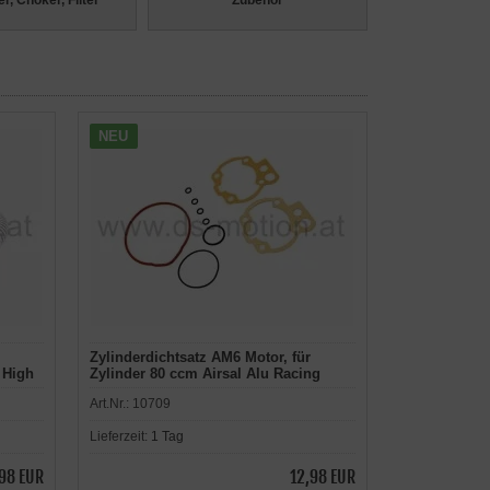
r, Choker, Filter
Zubehör
NEU
Zylinderdichtsatz AM6 Motor, für
 High
Zylinder 80 ccm Airsal Alu Racing
Sport, Aprilia RX -2005, RS -2005, MX,
Art.Nr.:
10709
Tuono, Beta, Generic Trigger, HRD,
Keeway, Malaguti, MBK,
Lieferzeit:
1 Tag
Motorhispania, Peugeot, Ride, Rieju,
Yamaha
98 EUR
12,98 EUR