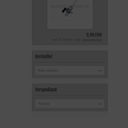
9,98 EUR
inkl. 20 % MwSt. zzgl.
Versandkosten
Hersteller
Bitte wählen
Versandland
Austria