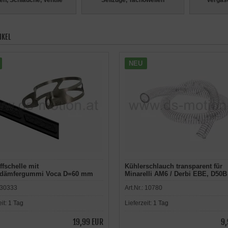
en, Schläuche, Ventile
Seilzüge, Tachowellen
Vergase
IKEL
NEU
fschelle mit
Kühlerschlauch transparent für
ldämfergummi Voca D=60 mm
Minarelli AM6 / Derbi EBE, D50B
ndschalldämpfer
Quality 19x26 mm, 1m
30333
Art.Nr.:
10780
eit:
1 Tag
Lieferzeit:
1 Tag
19,99 EUR
9,