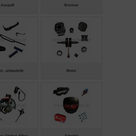
Auspuff
Bremse
r, -anbauteile
Motor