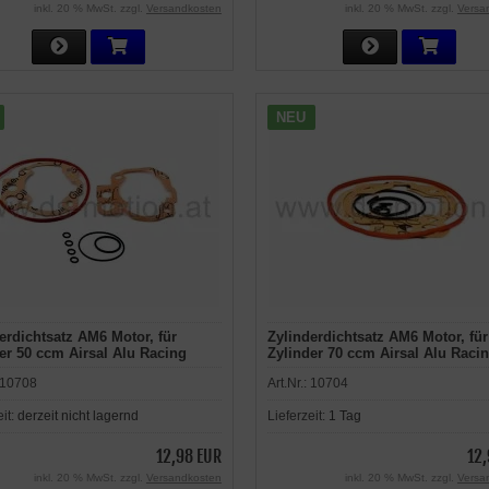
inkl. 20 % MwSt. zzgl.
Versandkosten
inkl. 20 % MwSt. zzgl.
Versa
NEU
erdichtsatz AM6 Motor, für
Zylinderdichtsatz AM6 Motor, für
er 50 ccm Airsal Alu Racing
Zylinder 70 ccm Airsal Alu Raci
 Aprilia RX -2005, RS -2005, MX,
Sport, Aprilia RX -2005, RS -200
10708
Art.Nr.:
10704
 Beta, Generic Trigger, HRD,
Tuono, Beta, Generic Trigger, H
y, Malaguti, MBK,
Keeway, Malaguti, MBK,
eit:
derzeit nicht lagernd
Lieferzeit:
1 Tag
ispania, Peugeot, Ride, Rieju,
Motorhispania, Peugeot, Ride, Ri
ha
Yamaha
12,98 EUR
12,
inkl. 20 % MwSt. zzgl.
Versandkosten
inkl. 20 % MwSt. zzgl.
Versa