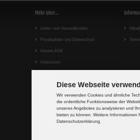
Mehr über...
Informa
Liefer- und Versandkosten
Händl
Privatsphäre und Datenschutz
Site
Unsere AGB
Impressum
Kontakt
Diese Webseite verwend
Widerrufsrecht
Wir verwenden Cookies und ähnliche Techn
Lieferzeit
die ordentliche Funktionsweise der Websi
Vertrag widerrufen
unseres Angebotes zu analysieren und Ihn
bieten zu können. Weitere Informationen f
Cookie Einstellungen
Datenschutzerklärung.