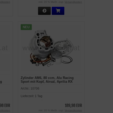
ndkosten
inkl. 20 % MwSt. zzgl.
Versandkosten
NEU
Zylinder AM6, 80 ccm, Alu Racing
ng
Sport mit Kopf, Airsal, Aprilia RX
5, MX,
-2005, RS -2005, MX, Tuono, Beta,
Art.Nr.:
10706
RD,
Generic Trigger, HRD, Malaguti, MBK,
Motorhispania, Peugeot, Ride, Rieju,
Lieferzeit:
1 Tag
eju,
Yamaha
98 EUR
189,98 EUR
ndkosten
inkl. 20 % MwSt. zzgl.
Versandkosten