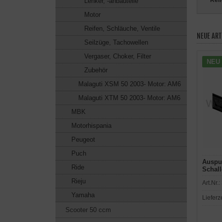
Reif
Lenker, -anbauteile
Motor
Reifen, Schläuche, Ventile
NEUE ART
Seilzüge, Tachowellen
Vergaser, Choker, Filter
NEU
Zubehör
Malaguti XSM 50 2003- Motor: AM6
Malaguti XTM 50 2003- Motor: AM6
MBK
Motorhispania
Peugeot
Puch
Auspuf
Ride
Schal
für E
Rieju
Art.Nr.:
Yamaha
Lieferz
Scooter 50 ccm