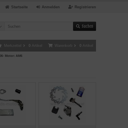
Startseite
Anmelden
Registrieren
Suchen
Merkzettel
0
Artikel
Warenkorb
0
Artikel
06- Motor: AM6