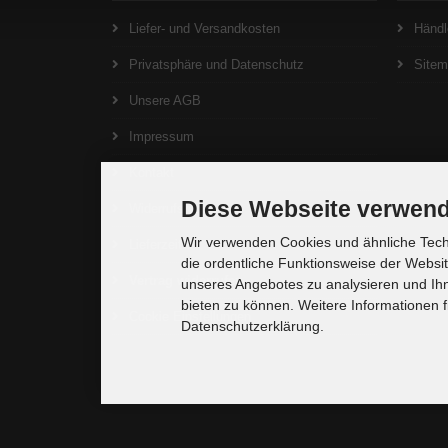
Liefer- und Versandkosten
Händl
Privatsphäre und Datenschutz
Site
Unsere AGB
Impressum
Kontakt
Diese Webseite verwend
Widerrufsrecht
Wir verwenden Cookies und ähnliche Techn
Lieferzeit
die ordentliche Funktionsweise der Websi
Vertrag widerrufen
unseres Angebotes zu analysieren und Ihn
bieten zu können. Weitere Informationen f
Cookie Einstellungen
Datenschutzerklärung.