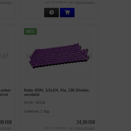
ndkosten
inkl. 20 % MwSt. zzgl.
Versandkosten
NEU
Lenker
Kette 420H, 1/2x1/4, lila, 136 Glieder,
z/rot
verstärkt
Art.Nr.:
50136
Lieferzeit:
1 Tag
,99 EUR
34,99 EUR
ndkosten
inkl. 20 % MwSt. zzgl.
Versandkosten