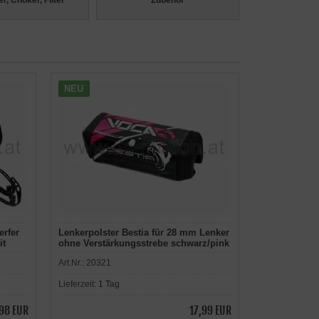
r, Choker, Filter
Zubehör
NEU
rfer
Lenkerpolster Bestia für 28 mm Lenker
it
ohne Verstärkungsstrebe schwarz/pink
Art.Nr.:
20321
Lieferzeit:
1 Tag
98 EUR
17,99 EUR