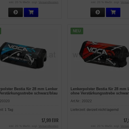
inkl. 20 % MwSt. zzgl.
Versandkosten
inkl. 20 % MwSt. zzgl.
Versa
NEU
polster Bestia für 28 mm Lenker
Lenkerpolster Bestia für 28 mm 
erstärkungsstrebe schwarz/blau
ohne Verstärkungsstrebe schwar
20320
Art.Nr.:
20322
eit:
1 Tag
Lieferzeit:
derzeit nicht lagernd
17,99 EUR
17
inkl. 20 % MwSt. zzgl.
Versandkosten
inkl. 20 % MwSt. zzgl.
Versa