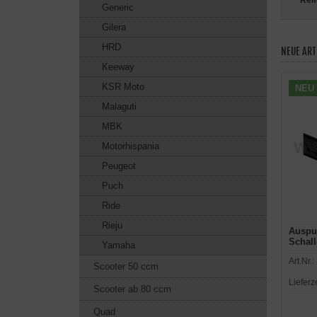
Reif
Generic
Gilera
HRD
NEUE ART
Keeway
KSR Moto
NEU
Malaguti
MBK
Motorhispania
Peugeot
Puch
Ride
Rieju
Auspuf
Schal
Yamaha
für E
Art.Nr.:
Scooter 50 ccm
Lieferz
Scooter ab 80 ccm
Quad