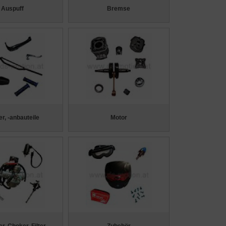
Auspuff
Bremse
r, -anbauteile
Motor