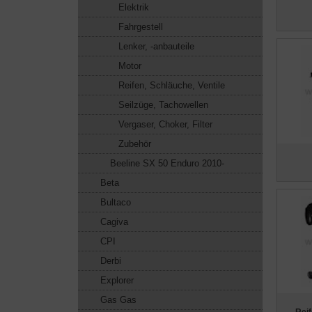
Elektrik
Fahrgestell
Lenker, -anbauteile
Motor
Reifen, Schläuche, Ventile
Seilzüge, Tachowellen
Vergaser, Choker, Filter
Zubehör
Beeline SX 50 Enduro 2010-
Beta
Bultaco
Cagiva
CPI
Derbi
Explorer
Gas Gas