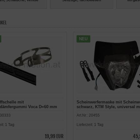
en, Schläuche, Ventile
Seilzüge, Tachowellen
Vergase
IKEL
NEU
fschelle mit
Scheinwerfermaske mit Scheinwe
ldämfergummi Voca D=60 mm
schwarz, KTM Style, universal m
ndschalldämpfer
Halterungen
30333
Art.Nr.:
20455
eit:
1 Tag
Lieferzeit:
1 Tag
19,99 EUR
45,