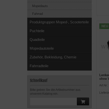
Mopedauto
Fahrrad
Produktgruppen Moped-, Scooterteile
NEU
Puchteile
Quadteile
Mopedautoteile
Zubehör, Bekleidung, Chemie
Fahrradteile
Lenker
ohne V
Schnellkauf
Art.Nr.:
Bitte geben Sie die Artikelnummer aus
Lieferz
unserem Katalog ein.