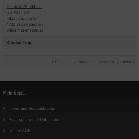
Hersteller/Einführer:
DS MOTION
Inkobastrasse 10
4730 Waizenkirchen
office@ds-motion.at
Kunden-Tipp
« Erster
|
« vorheriger
|
nächster »
|
Letzter »
Mehr über...
Liefer- und Versandkosten
Privatsphäre und Datenschutz
Unsere AGB