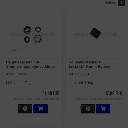
Seiten:
1
Hauptlagersatz mit
Kolbenbolzenlager
Simmerringe, Kymco Motor
12x17x14,8 mm, Kymco,
liegender Zylinder: Agility,
Vespa
Art.Nr.:
10620
Art.Nr.:
10511
Cobra, Dink, Like, People,
Super 8/9, Spacer, Vitality,
Lieferzeit:
1 Tag
Lieferzeit:
1 Tag
Yup
51,98 EUR
17,99 EUR
inkl. 20 % MwSt. zzgl.
Versandkosten
inkl. 20 % MwSt. zzgl.
Versandkosten