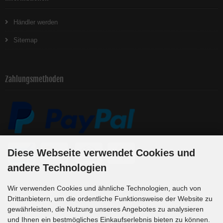
Händler werden
Sitemap
Zahlungsmethoden
Diese Webseite verwendet Cookies und
andere Technologien
Wir verwenden Cookies und ähnliche Technologien, auch von
Newsletter-Anmeldung
Drittanbietern, um die ordentliche Funktionsweise der Website zu
gewährleisten, die Nutzung unseres Angebotes zu analysieren
und Ihnen ein bestmögliches Einkaufserlebnis bieten zu können.
E-Mail-Adresse: