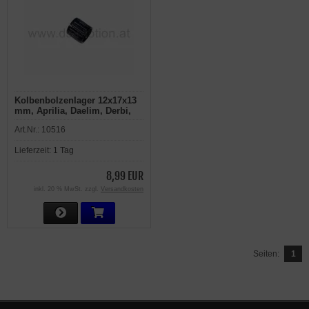
Kolbenbolzenlager 12x17x13
mm, Aprilia, Daelim, Derbi,
Gilera, Piaggio, Puch, Sym,
Art.Nr.:
10516
Vespa
Lieferzeit:
1 Tag
8,99 EUR
inkl. 20 % MwSt. zzgl.
Versandkosten
Seiten:
1