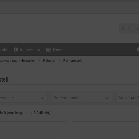
Alle
takt
Impressum
Kasse
uswahl nach Hersteller
Fahrrad
Fahrgestell
tell
ersteller
Sortieren nach ...
Artikel pro 
is
8
(von insgesamt
8
Artikeln)