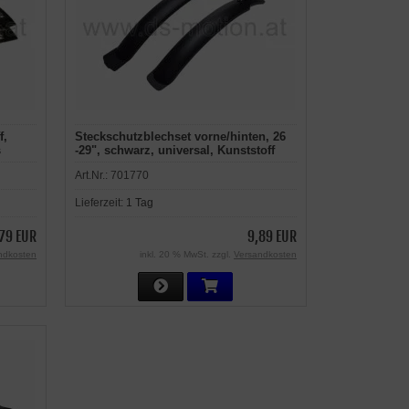
f,
Steckschutzblechset vorne/hinten, 26
s
-29", schwarz, universal, Kunststoff
Art.Nr.:
701770
Lieferzeit:
1 Tag
79 EUR
9,89 EUR
ndkosten
inkl. 20 % MwSt. zzgl.
Versandkosten