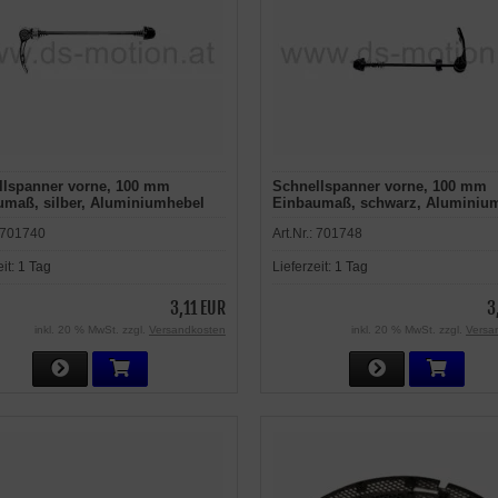
llspanner vorne, 100 mm
Schnellspanner vorne, 100 mm
umaß, silber, Aluminiumhebel
Einbaumaß, schwarz, Aluminiu
701740
Art.Nr.:
701748
eit:
1 Tag
Lieferzeit:
1 Tag
3,11 EUR
3
inkl. 20 % MwSt. zzgl.
Versandkosten
inkl. 20 % MwSt. zzgl.
Versa