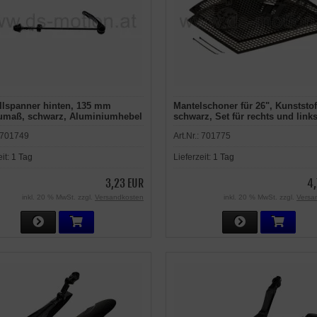
llspanner hinten, 135 mm
Mantelschoner für 26", Kunststof
umaß, schwarz, Aluminiumhebel
schwarz, Set für rechts und link
701749
Art.Nr.:
701775
eit:
1 Tag
Lieferzeit:
1 Tag
3,23 EUR
4,
inkl. 20 % MwSt. zzgl.
Versandkosten
inkl. 20 % MwSt. zzgl.
Versa