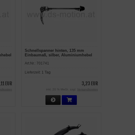
Schnellspanner hinten, 135 mm
mhebel
Einbaumaß, silber, Aluminiumhebel
Art.Nr.:
701741
Lieferzeit:
1 Tag
,11 EUR
3,23 EUR
ndkosten
inkl. 20 % MwSt. zzgl.
Versandkosten