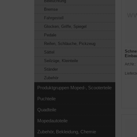
Beleuchtung
Bremse
Fahrgestell
Glocken, Griffe, Spiegel
Pedale
Reifen, Schläuche, Pickzeug
Schne
Sättel
Einba
Seilzüge, Kleinteile
Art.Nr.:
Ständer
Lieferz
Zubehör
Produktgruppen Moped-, Scooterteile
Puchteile
Quadteile
Mopedautoteile
Zubehör, Bekleidung, Chemie