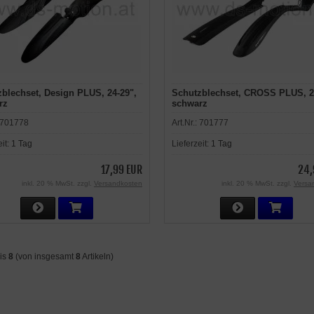
blechset, Design PLUS, 24-29",
Schutzblechset, CROSS PLUS, 2
rz
schwarz
701778
Art.Nr.:
701777
eit:
1 Tag
Lieferzeit:
1 Tag
17,99 EUR
24,
inkl. 20 % MwSt. zzgl.
Versandkosten
inkl. 20 % MwSt. zzgl.
Versa
is
8
(von insgesamt
8
Artikeln)