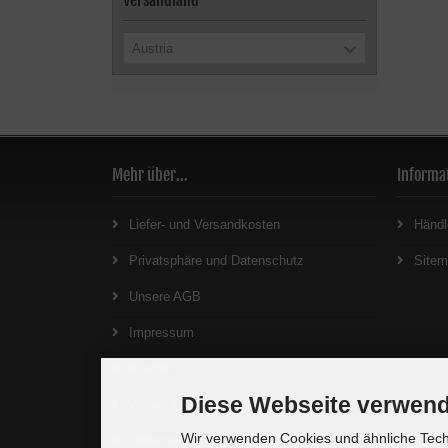
Versandland
Austria
Mehr über...
Informa
Liefer- und Versandkosten
Händl
Privatsphäre und Datenschutz
Site
Unsere AGB
Impressum
Kontakt
Diese Webseite verwend
Widerrufsrecht
Wir verwenden Cookies und ähnliche Techn
Lieferzeit