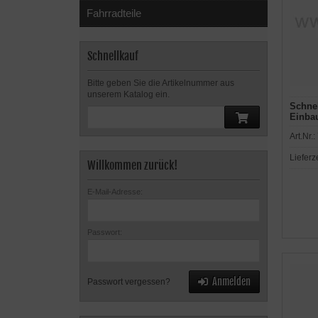
Fahrradteile
Schnellkauf
Bitte geben Sie die Artikelnummer aus
unserem Katalog ein.
Schne
Einba
Art.Nr.:
Lieferz
Willkommen zurück!
E-Mail-Adresse:
Passwort:
Anmelden
Passwort vergessen?