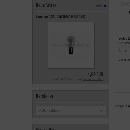
Neue Artikel
mehr
»
Lampe 12V 15/15W BAX15D
Schutz
schwa
Art.Nr.:
Lieferz
4,99 EUR
inkl. 20 % MwSt. zzgl.
Versandkosten
Hersteller
Zeige
1
b
Bitte wählen