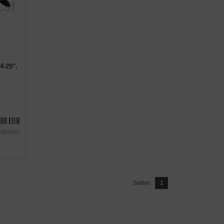
4-29",
98 EUR
ndkosten
Seiten:
1