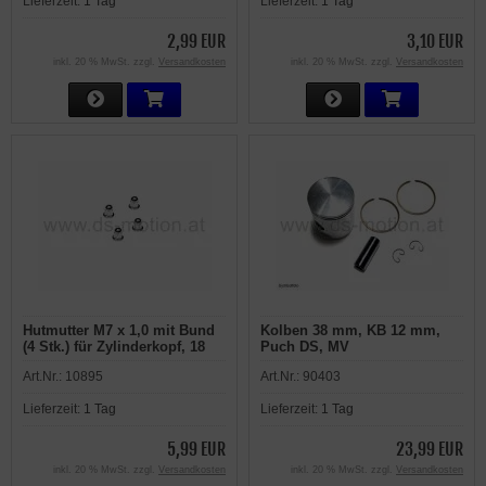
Lieferzeit:
1 Tag
Lieferzeit:
1 Tag
2,99 EUR
3,10 EUR
inkl. 20 % MwSt. zzgl.
Versandkosten
inkl. 20 % MwSt. zzgl.
Versandkosten
Hutmutter M7 x 1,0 mit Bund
Kolben 38 mm, KB 12 mm,
(4 Stk.) für Zylinderkopf, 18
Puch DS, MV
mm hoch, Motor AM6, D50B,
Art.Nr.:
10895
Art.Nr.:
90403
Scooter Minarelli liegender
Zylinder, Vespa
Lieferzeit:
1 Tag
Lieferzeit:
1 Tag
5,99 EUR
23,99 EUR
inkl. 20 % MwSt. zzgl.
Versandkosten
inkl. 20 % MwSt. zzgl.
Versandkosten