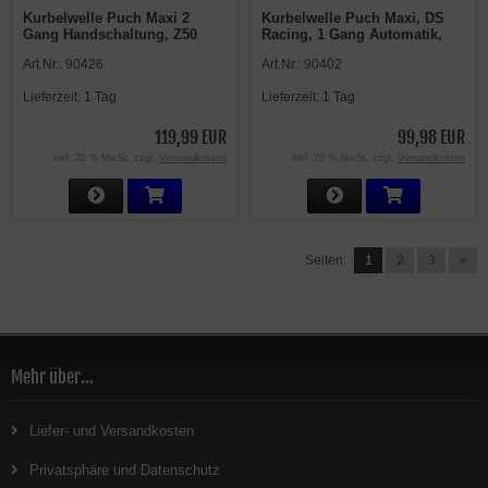
Kurbelwelle Puch Maxi 2
Kurbelwelle Puch Maxi, DS
Gang Handschaltung, Z50
Racing, 1 Gang Automatik,
Motor, Jasil, KB 12 mm
E50 Motor, Kolbenbolzen 12
Art.Nr.:
90426
Art.Nr.:
90402
mm inkl. Kolbenbolzenlager
Lieferzeit:
1 Tag
Lieferzeit:
1 Tag
119,99 EUR
99,98 EUR
inkl. 20 % MwSt. zzgl.
Versandkosten
inkl. 20 % MwSt. zzgl.
Versandkosten
Seiten:
1
2
3
»
Mehr über...
Liefer- und Versandkosten
Privatsphäre und Datenschutz