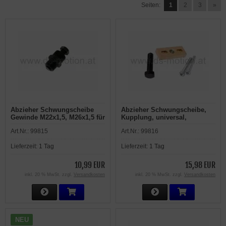
Seiten:
1
2
3
»
Abzieher Schwungscheibe
Abzieher Schwungscheibe,
Gewinde M22x1,5, M26x1,5 für
Kupplung, universal,
Minarelli Scooter, Puch,
Minarelli, Morini, MVT, Puch
Art.Nr.:
99815
Art.Nr.:
99816
Kreidler, Zündapp
Maxi, PVL
Lieferzeit:
1 Tag
Lieferzeit:
1 Tag
10,99 EUR
15,98 EUR
inkl. 20 % MwSt. zzgl.
Versandkosten
inkl. 20 % MwSt. zzgl.
Versandkosten
NEU