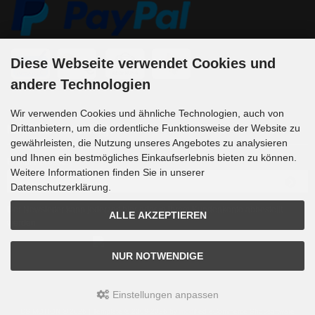
Diese Webseite verwendet Cookies und
andere Technologien
Wir verwenden Cookies und ähnliche Technologien, auch von
Drittanbietern, um die ordentliche Funktionsweise der Website zu
Newsletter-Anmeldung
gewährleisten, die Nutzung unseres Angebotes zu analysieren
und Ihnen ein bestmögliches Einkaufserlebnis bieten zu können.
E-Mail-Adresse:
Weitere Informationen finden Sie in unserer
Datenschutzerklärung.
Der Newsletter kann jederzeit hier oder in Ihrem Kundenkonto abbestellt
ALLE AKZEPTIEREN
werden.
NUR NOTWENDIGE
Einstellungen anpassen
DS MOTION © 2026 | Template © 2009-2026 by
mod
ified eCommerce Shopsoftware