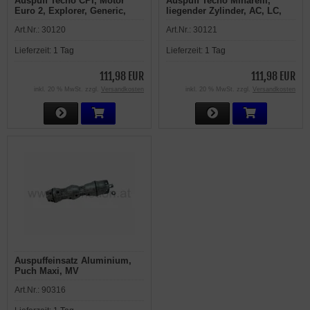
Auspuff Tecno CPI, Motor
Auspuff Tecno Minarelli,
Euro 2, Explorer, Generic,
liegender Zylinder, AC, LC,
Keeway, Ride, Sachs, Tauris
Aprilia, Benelli, Beta,
Art.Nr.:
30120
Art.Nr.:
30121
Malaguti, MBK, Yamaha
Lieferzeit:
1 Tag
Lieferzeit:
1 Tag
111,98 EUR
111,98 EUR
inkl. 20 % MwSt. zzgl.
Versandkosten
inkl. 20 % MwSt. zzgl.
Versandkosten
Auspuffeinsatz Aluminium,
Puch Maxi, MV
Art.Nr.:
90316