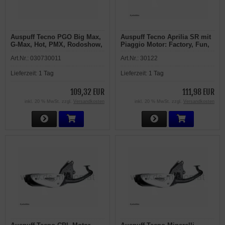
Auspuff Tecno PGO Big Max,
Auspuff Tecno Aprilia SR mit
G-Max, Hot, PMX, Rodoshow,
Piaggio Motor: Factory, Fun,
T-Rex, Tornado, Adly Fox
Street, Sport, Racing, Di Tech
Art.Nr.:
030730011
Art.Nr.:
30122
Plus, UVM Bingo
Lieferzeit:
1 Tag
Lieferzeit:
1 Tag
109,32 EUR
111,98 EUR
inkl. 20 % MwSt. zzgl.
Versandkosten
inkl. 20 % MwSt. zzgl.
Versandkosten